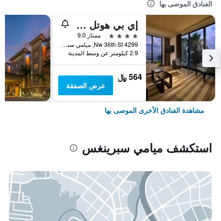
الفنادق الموصى بها
إي بي هوتل ميامي إيربورت
4 نجوم
ممتاز 9.0
4299 Nw 36th St, ميامي سبرينغس, FL, الولايات المتحدة الأميريكية
2.9 كيلومتر عن وسط المدينة
564 ﷼
عرض الصفقة
مشاهدة الفنادق الأخرى الموصى بها
استكشف ميامي سبرينغس