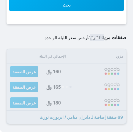
بحث
صفقات من
160 ﷼
/
أرخص سعر الليلة الواحدة
مزود
الإجمالي في الليلة
160 ﷼
عرض الصفقة
165 ﷼
عرض الصفقة
180 ﷼
عرض الصفقة
69 صفقة إضافية لـ دايز إن ميامي / ايربورت نورث