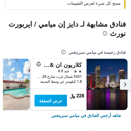
مسح كل شيء لعرض التقييمات.
فنادق مشابهة لـ دايز إن ميامي / ايربورت
نورث
فنادق رخيصة في ميامي سبرينغس
كلاريون ان & سويتس ميامي انترناشيونال إيربورت
2 نجمتين
جيد 6.9
5301 شمال غرب شارع 36, ميامي سبرينغس, FL, الولايات المتحدة الأميريكية
1.8 كيلومتر عن وسط المدينة
228 ﷼
عرض الصفقة
شاهد أرخص الفنادق في ميامي سبرينغس