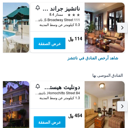
ناتشيز جراند هوتل آند سويتس أون ذا ريفر
3 نجوم
ممتاز 8.4
111 S Broadway Street, ناتتشز, MS, الولايات المتحدة الأميريكية
0.3 كيلومتر عن وسط المدينة
114 ﷼
عرض الصفقة
شاهد أرخص الفنادق في ناتتشز
الفنادق الموصى بها
دونليث هيستوريك إن
84 Homochitto Street, ناتتشز, MS, الولايات المتحدة الأميريكية
1.3 كيلومتر عن وسط المدينة
454 ﷼
عرض الصفقة