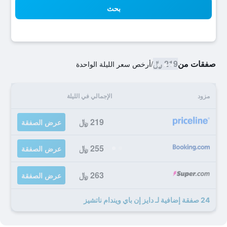
بحث
صفقات من
219 ﷼
/
أرخص سعر الليلة الواحدة
مزود
الإجمالي في الليلة
219 ﷼
عرض الصفقة
255 ﷼
عرض الصفقة
263 ﷼
عرض الصفقة
24 صفقة إضافية لـ دايز إن باي ويندام ناتشيز