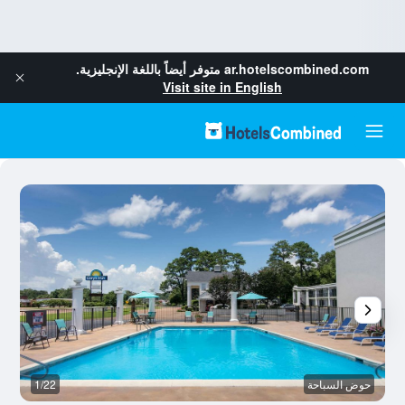
ar.hotelscombined.com
متوفر أيضاً باللغة الإنجليزية.
Visit site in English
حوض السباحة
1/22
م