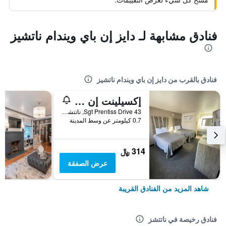
فنادق مشابهة لـ دايز إن باي ويندام ناتشيز
فنادق بالقرب من دايز إن باي ويندام ناتشيز
إكسيلينت إن آند سويتس
43 Sgt Prentiss Drive, ناتتشز, MS, الولايات المتحدة الأميريكية
0.7 كيلومتر عن وسط المدينة
314 ﷼
عرض الصفقة
شاهد المزيد من الفنادق القريبة
فنادق رخيصة في ناتتشز