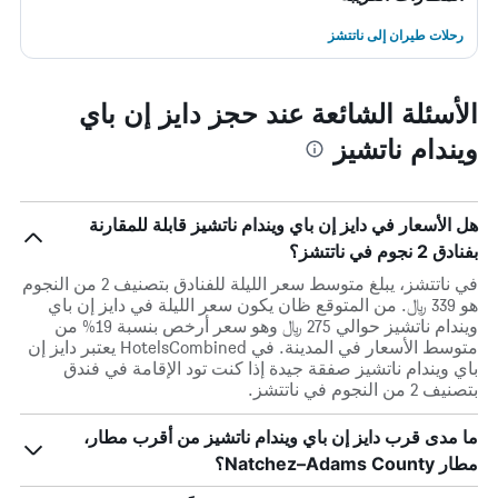
رحلات طيران إلى ناتتشز
الأسئلة الشائعة عند حجز دايز إن باي
ويندام ناتشيز
هل الأسعار في دايز إن باي ويندام ناتشيز قابلة للمقارنة
بفنادق 2 نجوم في ناتتشز؟
في ناتتشز، يبلغ متوسط ​​سعر الليلة للفنادق بتصنيف 2 من النجوم
هو 339 ﷼. من المتوقع ظان يكون سعر الليلة في دايز إن باي
ويندام ناتشيز حوالي 275 ﷼ وهو سعر أرخص بنسبة 19% من
متوسط الأسعار في المدينة. في HotelsCombined يعتبر دايز إن
باي ويندام ناتشيز صفقة جيدة إذا كنت تود الإقامة في فندق
بتصنيف 2 من النجوم في ناتتشز.
ما مدى قرب دايز إن باي ويندام ناتشيز من أقرب مطار،
مطار Natchez–Adams County؟