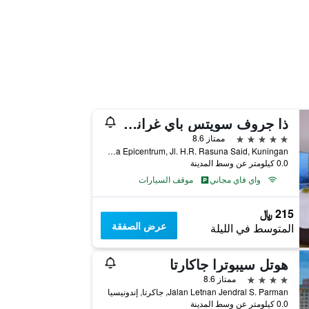
ذا جروف سويتس باي غراند أستون
5 نجوم
ممتاز 8.6
Kawasan Rasuna Epicentrum, Jl. H.R. Rasuna Said, Kuningan, جاكرتا, إندونيسيا
0.0 كيلومتر عن وسط المدينة
واي فاي مجاني
موقف السيارات
215 ﷼
عرض الصفقة
المتوسط في الليلة
هوتل سيبوترا جاكارتا
4 نجوم
ممتاز 8.6
Jalan Letnan Jendral S. Parman, جاكرتا, إندونيسيا
0.0 كيلومتر عن وسط المدينة