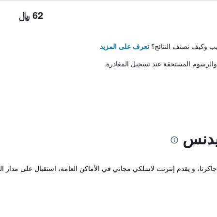
62 ﷼
تيب وكيف نصنف النتائج؟
تعرف على المزيد
والرسوم المستحقة عند تسجيل المغادرة.
يدنس
قع هذا الفندق المتطور في West Jakarta جاكرتا، و يقدم إنترنت لاسلكي مجاني في الأماكن العامة، ا