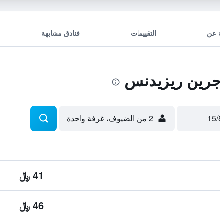
 عن
التقييمات
فنادق مشابهة
رين ريزيدنس
2 من الضيوف، غرفة واحدة
41 ﷼
46 ﷼