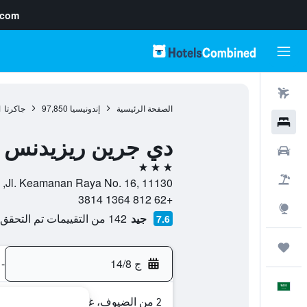
.com
رحلات طيران
الصفحة الرئيسية
إندونيسيا
97,850
جاكرتا
1
فنادق
دي جرين ريزيدنس
سيارات
3 نجوم
حزم العروض
Jl. Keamanan Raya No. 16, 11130, جاكرتا, مقاطعة جاكرتا العاصمة, إندونيسيا
+62 812 1364 3814
استكشاف
جيد
142 من التقييمات تم التحقق منها
7.6
رحلات
ج 14/8
-
العَرَبِيَّة
2 من الضيوف، غرفة واحدة