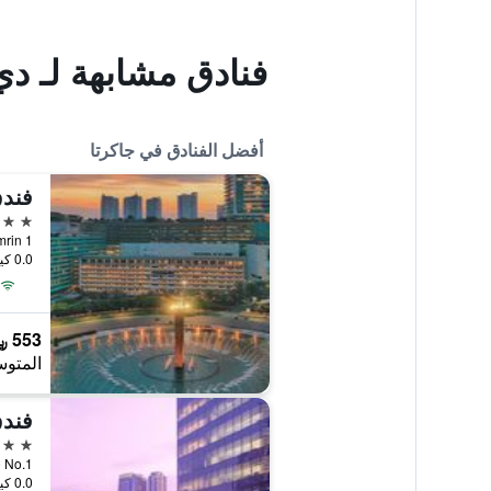
فنادق مشابهة لـ د
أفضل الفنادق في جاكرتا
5 نجوم
MH Thamrin 1
0.0 كيلومتر عن وسط المدينة
553 ﷼
المتوس
فندق
5 نجوم
Satrio No.1
0.0 كيلومتر عن وسط المدينة