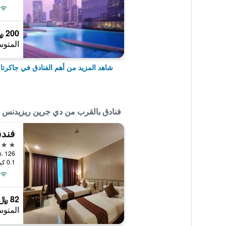
200 ﷼
المتوس
شاهد المزيد من أهم الفنادق في جاكرتا
فنادق بالقرب من دي جرين ريزيدنس
فندق
4 نجوم
da No. 126
0.1 كيلومتر عن وسط المدينة
82 ﷼
المتوس