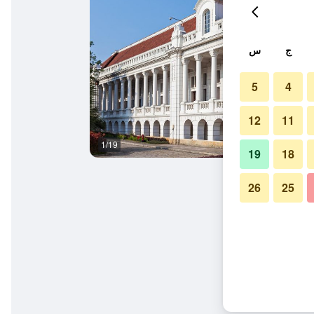
ج
س
5
4
12
11
1/19
المظهر الخارجي
19
18
26
25