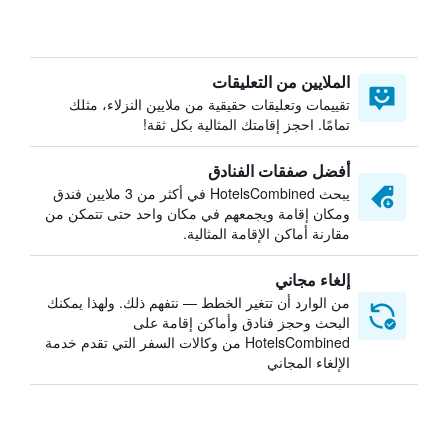
الملايين من التعليقات
تقييمات وتعليقات حقيقية من ملايين النزلاء، مثلك
تمامًا. احجز إقامتك المثالية بكل ثقة!
أفضل صفقات الفنادق
يبحث HotelsCombined في أكثر من 3 ملايين فندق
ومكان إقامة ويجمعهم في مكان واحد حتى تتمكن من
مقارنة أماكن الإقامة المثالية.
إلغاء مجاني
من الوارد أن تتغير الخطط — نتفهم ذلك. ولهذا يمكنك
البحث وحجز فنادق وأماكن إقامة على
HotelsCombined من وكالات السفر التي تقدم خدمة
الإلغاء المجاني