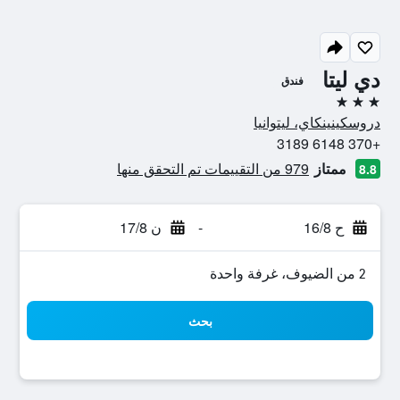
دي ليتا
فندق
3 نجوم
دروسكينينكاي، ليتوانيا
+370 6148 3189
ممتاز
979 من التقييمات تم التحقق منها
8.8
ح 16/8
-
ن 17/8
2 من الضيوف، غرفة واحدة
بحث