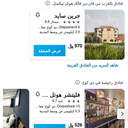
فنادق بالقرب من فان دير فالك هوتل تيكسل
جرين سايد
4 نجوم
ممتاز 8.6
Stappeland 6, دي كوغ, مقاطعة شمال هولندا, هولندا
2.0 كيلومتر عن وسط المدينة
970 ﷼
عرض الصفقة
شاهد المزيد من الفنادق القريبة
فنادق رخيصة في دي كوغ
فليتشر هوتل - ريستورانت دي كوجين
3 نجوم
جيد 6.7
Dorpsstraat 10, دي كوغ, مقاطعة شمال هولندا, هولندا
0.3 كيلومتر عن وسط المدينة
526 ﷼