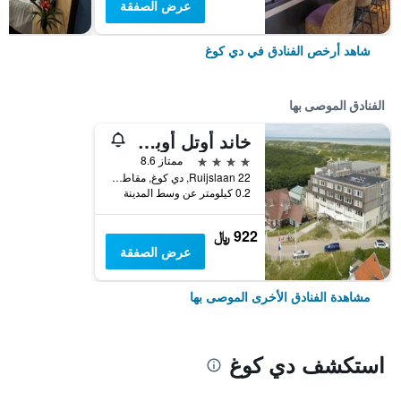
عرض الصفقة
شاهد أرخص الفنادق في دي كوغ
الفنادق الموصى بها
خاند أوتل أوبديم - تيسول
4 نجوم
ممتاز 8.6
Ruijslaan 22, دي كوغ, مقاطعة شمال هولندا, هولندا
0.2 كيلومتر عن وسط المدينة
922 ﷼
عرض الصفقة
مشاهدة الفنادق الأخرى الموصى بها
استكشف دي كوغ