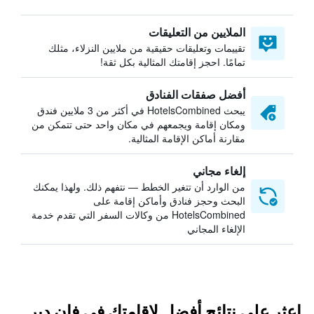
الملايين من التعليقات
تقييمات وتعليقات حقيقية من ملايين النزلاء، مثلك
تمامًا. احجز إقامتك المثالية بكل ثقة!
أفضل صفقات الفنادق
يبحث HotelsCombined في أكثر من 3 ملايين فندق
ومكان إقامة ويجمعهم في مكان واحد حتى تتمكن من
مقارنة أماكن الإقامة المثالية.
إلغاء مجاني
من الوارد أن تتغير الخطط — نتفهم ذلك. ولهذا يمكنك
البحث وحجز فنادق وأماكن إقامة على
HotelsCombined من وكالات السفر التي تقدم خدمة
الإلغاء المجاني
اعثر على نتائج أفضل لإقامتك في فان دير