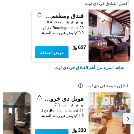
أفضل الفنادق في دي لوت
فندق ومطعم هت روز فن توينتي
4 نجوم
ممتاز 8.4
Beuningerstraat 20, دي لوت, مقاطعة أوفريسل, هولندا
0.0 كيلومتر عن وسط المدينة
627 ﷼
عرض الصفقة
شاهد المزيد من أهم الفنادق في دي لوت
فنادق رخيصة في دي لوت
هوتل دي خروته تسفان
3 نجوم
جيد 7.3
Bentheimerstraat, 21, دي لوت, مقاطعة أوفريسل, هولندا
1.5 كيلومتر عن وسط المدينة
330 ﷼