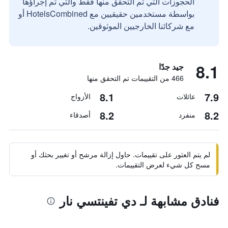
الحجوزات التي تم التحقق منها فقط والتي تم إجراؤها
بواسطة مستخدمين حقيقيين مع HotelsCombined أو
مع شركائنا الخارجيين الموثوقين.
8.1
جيد جدًا
466 من التقييمات تم التحقق منها
8.1
7.9
عائلات
الأزواج
8.2
8.2
منفرد
أصدقاء
لم يتم العثور على تقييمات. حاول إزالة مرشح أو تغيير بحثك أو
مسح كل شيء لعرض التقييمات.
فنادق مشابهة لـ دي تفينتسي نار