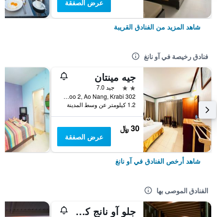
عرض الصفقة
شاهد المزيد من الفنادق القريبة
فنادق رخيصة في آو نانغ
جيه مينتان
2 نجمتين
جيد 7.0
302 Moo 2, Ao Nang, Krabi, آو نانغ, تايلاند
1.2 كيلومتر عن وسط المدينة
30 ﷼
عرض الصفقة
شاهد أرخص الفنادق في آو نانغ
الفنادق الموصى بها
جلو آو نانج كرابي