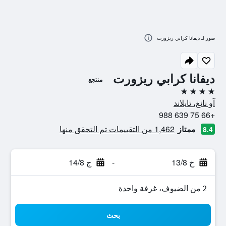
صور لـ ديفانا كرابي ريزورت
ديفانا كرابي ريزورت
منتجع
4 نجوم
آو نانغ، تايلاند
+66 75 639 988
ممتاز
1,462 من التقييمات تم التحقق منها
8.4
خ 13/8
-
ج 14/8
2 من الضيوف، غرفة واحدة
بحث