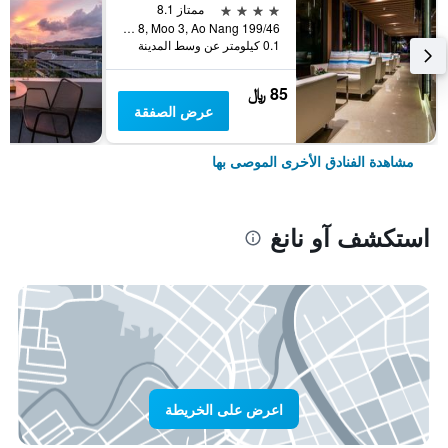
4 نجوم
ممتاز 8.1
199/46 Soi 8, Moo 3, Ao Nang, آو نانغ, تايلاند
0.1 كيلومتر عن وسط المدينة
85 ﷼
عرض الصفقة
مشاهدة الفنادق الأخرى الموصى بها
استكشف آو نانغ
اعرض على الخريطة