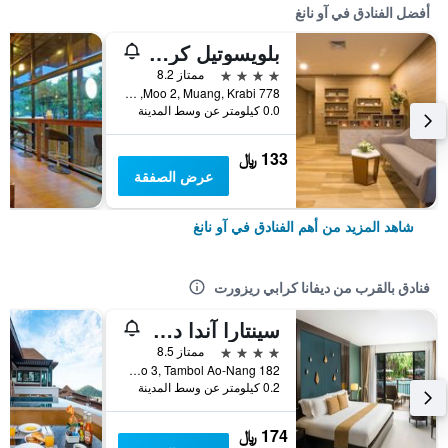
أفضل الفنادق في آو نانغ
بلويسوتيل كرابي آو نانج بيتش
4 نجوم
ممتاز 8.2
778 Moo 2, Muang, Krabi, آو نانغ, تايلاند
0.0 كيلومتر عن وسط المدينة
133 ﷼
عرض الصفقة
شاهد المزيد من أهم الفنادق في آو نانغ
فنادق بالقرب من ديفانا كرابي ريزورت
سينتارا آندا ديفي ريزورت آند سبا كرابي
4 نجوم
ممتاز 8.5
182 Moo 3, Tambol Ao-Nang, آو نانغ, تايلاند
0.2 كيلومتر عن وسط المدينة
174 ﷼