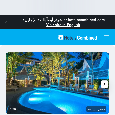
ar.hotelscombined.com
متوفر أيضاً باللغة الإنجليزية.
Visit site in English
حوض السباحة
1/26
رد