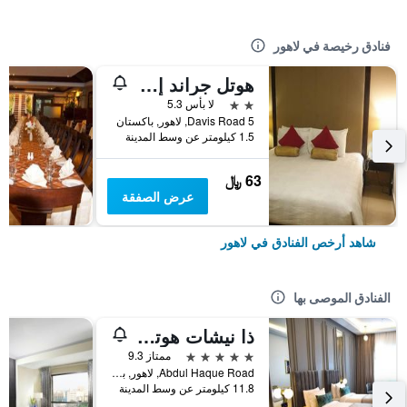
فنادق رخيصة في لاهور
هوتل جراند إن لاهور
2 نجمتين
لا بأس 5.3
5 Davis Road, لاهور, باكستان
1.5 كيلومتر عن وسط المدينة
63 ﷼
عرض الصفقة
شاهد أرخص الفنادق في لاهور
الفنادق الموصى بها
ذا نيشات هوتل جوهار تاون
5 نجوم
ممتاز 9.3
Abdul Haque Road, لاهور, باكستان
11.8 كيلومتر عن وسط المدينة