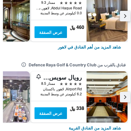
5 نجوم
ممتاز 9.3
Abdul Haque Road, لاهور, باكستان
0.0 كيلومتر عن وسط المدينة
460 ﷼
عرض الصفقة
شاهد المزيد من أهم الفنادق في لاهور
فنادق بالقرب من Defence Raya Golf & Country Club
رويال سويس لاهور
5 نجوم
ممتاز 8.5
Airport Rd, لاهور, باكستان
6.2 كيلومتر عن وسط المدينة
338 ﷼
عرض الصفقة
شاهد المزيد من الفنادق القريبة