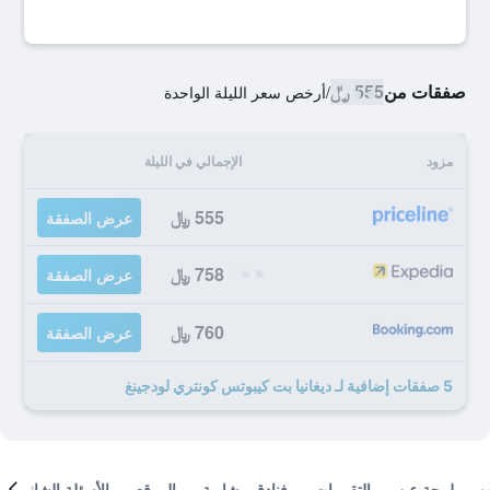
صفقات من
555 ﷼
/
أرخص سعر الليلة الواحدة
مزود
الإجمالي في الليلة
555 ﷼
عرض الصفقة
758 ﷼
عرض الصفقة
760 ﷼
عرض الصفقة
5 صفقات إضافية لـ ديغانيا بت كيبوتس كونتري لودجينغ
لمحة عن
التقييمات
فنادق مشابهة
الموقع
الأسئلة الشائعة