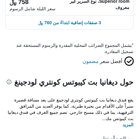
758 ﷼
Superior room، نوع السرير غير
معروف
سعر الليلة شامل الرسوم
3 صفقات إضافية ابتداءً من 760 ﷼
*
يشمل المجموع الضرائب المحلية المقدرة والرسوم المستحقة عند
تسجيل المغادرة.
أفضل سعر
مضمون
حول ديغانيا بت كيبوتس كونتري لودجينغ
يقع فندق ديغانيا بت كيبوتس كونتري لودجينغ على بعد مسافة قصيرة
سيراً على الأقدام من بحيرة طبرية، كما يوفر العديد من المرافق
الترفيهية، بما في ذلك مسبح خارجي. تضم جميع الغرف في فندق ديغانيا
بت كيبوتس مك...
المزيد
من الجيد أن تعلم