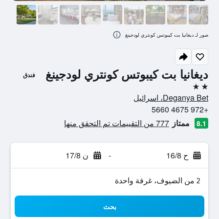
صور لـ ديغانيا بت كيبوتس كونتري لودجينغ
ديغانيا بت كيبوتس كونتري لودجينغ
فندق
2 نجمتين
Deganya Bet، اسرائيل
+972 4675 5660
ممتاز
777 من التقييمات تم التحقق منها
8.1
ح 16/8
-
ن 17/8
2 من الضيوف، غرفة واحدة
بحث