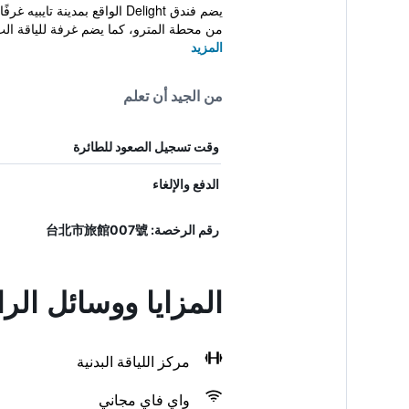
من محطة المترو، كما يضم غرفة للياقة الب
المزيد
من الجيد أن تعلم
وقت تسجيل الصعود للطائرة
الدفع والإلغاء
رقم الرخصة: 台北市旅館007號
المزايا ووسائل الر
مركز اللياقة البدنية
واي فاي مجاني