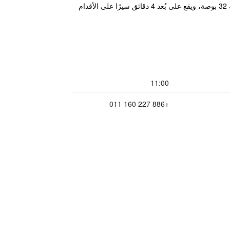
يضم فندق Delight الواقع بمدينة تايبيه غرفًا أنيقة توفر خدمة إنترنت عريضة النطاق، وتحتوي على تلفزيون بشاشة مسطحة 32 بوصة، ويقع على بُعد 4 دقائق سيرًا على الأقدام
11:00
+886 227 160 011