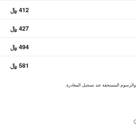
412 ﷼
427 ﷼
494 ﷼
581 ﷼
والرسوم المستحقة عند تسجيل المغادرة.