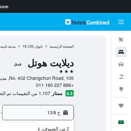
.com
رحلات طيران
الصفحة الرئيسية
تايوان
18,120
مدينة تايبيه
فنادق
ديلايت هوتل
سيارات
فندق
3 نجوم
حزم العروض
No. 432 Changchun Road, 105, مدينة تايبيه, Taipei, تايوان
+886 227 160 011
استكشاف
ممتاز
1,107 من التقييمات تم التحقق منها
8.5
رحلات
خ 13/8
-
العَرَبِيَّة
2 من الضيوف، غرفة واحدة