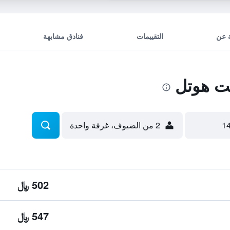
 عن
التقييمات
فنادق مشابهة
ت هوتل
2 من الضيوف، غرفة واحدة
502 ﷼
547 ﷼