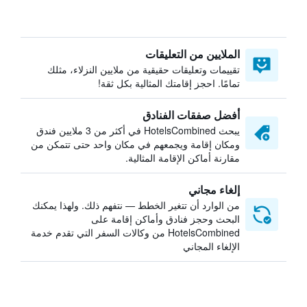
الملايين من التعليقات
تقييمات وتعليقات حقيقية من ملايين النزلاء، مثلك
تمامًا. احجز إقامتك المثالية بكل ثقة!
أفضل صفقات الفنادق
يبحث HotelsCombined في أكثر من 3 ملايين فندق
ومكان إقامة ويجمعهم في مكان واحد حتى تتمكن من
مقارنة أماكن الإقامة المثالية.
إلغاء مجاني
من الوارد أن تتغير الخطط — نتفهم ذلك. ولهذا يمكنك
البحث وحجز فنادق وأماكن إقامة على
HotelsCombined من وكالات السفر التي تقدم خدمة
الإلغاء المجاني