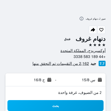
صور لـ دنهام غروف
دنهام غروف
فندق
4 نجوم
أوكسبريدج، المملكة المتحدة
+44 189 583 3338
جيد
2,162 من التقييمات تم التحقق منها
7.7
س 15/8
-
ح 16/8
2 من الضيوف، غرفة واحدة
بحث