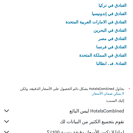
الفنادق في تركيا
الفنادق في إندونيسيا
الفنادق في الامارات العربية المتحدة
الفنادق في البحرين
الفنادق في مصر
الفنادق في فرنسا
الفنادق في المملكة المتحدة
الفنادق في إيطاليا
الفنادق في تايلاند
*
يحاول HotelsCombined بشكل دائم الحصول على الأسعار الدقيقة، ولكن
لا يمكن ضمان الأسعار
.
إليك السبب:
HotelsCombined ليس البائع
نقوم بتجميع الكثير من البيانات لك
لماذا لا تكون الأسعار دقيقة بنسبة 100٪؟