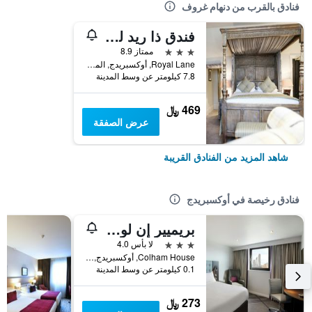
فنادق بالقرب من دنهام غروف
فندق ذا ريد ليون
3 نجوم
ممتاز 8.9
Royal Lane, أوكسبريدج, المملكة المتحدة
7.8 كيلومتر عن وسط المدينة
469 ﷼
عرض الصفقة
شاهد المزيد من الفنادق القريبة
فنادق رخيصة في أوكسبريدج
بريميير إن لوندن اكسبريدج تاون سننترت
3 نجوم
لا بأس 4.0
Colham House, أوكسبريدج, المملكة المتحدة
0.1 كيلومتر عن وسط المدينة
273 ﷼