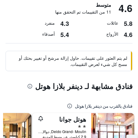
4.6
متوسط
11 من التقييمات تم التحقق منها
4.3
5.8
عائلات
منفرد
5.4
4.6
الأزواج
أصدقاء
لم يتم العثور على تقييمات. حاول إزالة مرشح أو تغيير بحثك أو
مسح كل شيء لعرض التقييمات.
فنادق مشابهة لـ دينفر بلازا هوتل
فنادق بالقرب من دينفر بلازا هوتل
هوتل جوانا
2 نجمتين
Deido Grand- Moulin, دوالا, الكاميرون
2.9 كيلومتر عن وسط المدينة