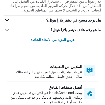
بلازا هوتل. من المفترض أن تستغرق القيادة من الفندق إلى
المطار 0س 11د خلال حركة المرور العادية. من المهم مراعاة
أوقات الازدحام الشديد، لا سيما في المناطق الحيوية.
هل يوجد مسبح في دينفر بلازا هوتل؟
ما هو رقم هاتف دينفر بلازا هوتل؟
عرض المزيد من الأسئلة الشائعة
الملايين من التعليقات
تقييمات وتعليقات حقيقية من ملايين النزلاء، مثلك
تمامًا. احجز إقامتك المثالية بكل ثقة!
أفضل صفقات الفنادق
يبحث HotelsCombined في أكثر من 3 ملايين فندق
ومكان إقامة ويجمعهم في مكان واحد حتى تتمكن من
مقارنة أماكن الإقامة المثالية.