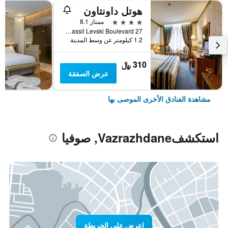
هوتل داونتاون
4 نجوم
ممتاز 8.1
27 Vassil Levski Boulevard, صوفيا, بلغاريا
1.2 كيلومتر عن وسط المدينة
310 ﷼
عرض الصفقة
مشاهدة الفنادق الأخرى الموصى بها
استكشفVazrazhdane, صوفيا
اعرض على الخريطة