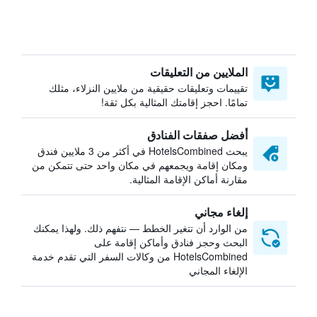
الملايين من التعليقات
تقييمات وتعليقات حقيقية من ملايين النزلاء، مثلك
تمامًا. احجز إقامتك المثالية بكل ثقة!
أفضل صفقات الفنادق
يبحث HotelsCombined في أكثر من 3 ملايين فندق
ومكان إقامة ويجمعهم في مكان واحد حتى تتمكن من
مقارنة أماكن الإقامة المثالية.
إلغاء مجاني
من الوارد أن تتغير الخطط — نتفهم ذلك. ولهذا يمكنك
البحث وحجز فنادق وأماكن إقامة على
HotelsCombined من وكالات السفر التي تقدم خدمة
الإلغاء المجاني