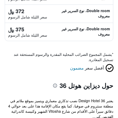
372 ﷼
Double room، نوع السرير غير
معروف
سعر الليلة شامل الرسوم
375 ﷼
Double room، نوع السرير غير
معروف
سعر الليلة شامل الرسوم
*
يشمل المجموع الضرائب المحلية المقدرة والرسوم المستحقة عند
تسجيل المغادرة.
أفضل سعر
مضمون
حول ديزاين هوتل 36
يعتبر Design Hotel 36 نصب تذكاري معماري ويتميز بموقع ملائم في
منطقة سنتروم في صوفيا، كما يقع مكان الإقامة هذا على بعد حوالي 4
دقائق سيراً على الأقدام من شارع Vitosha الشهير وكنيسة كاتدرائية
القديس كير...