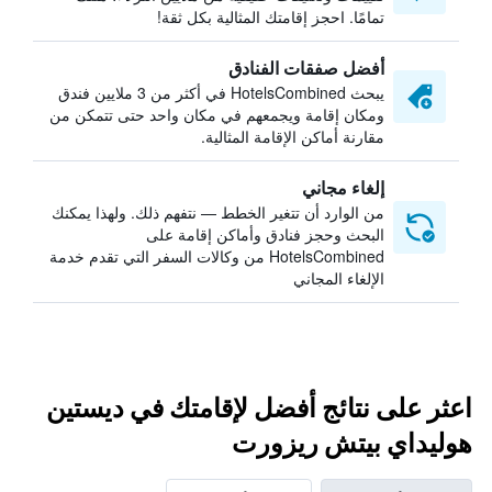
تمامًا. احجز إقامتك المثالية بكل ثقة!
أفضل صفقات الفنادق
يبحث HotelsCombined في أكثر من 3 ملايين فندق
ومكان إقامة ويجمعهم في مكان واحد حتى تتمكن من
مقارنة أماكن الإقامة المثالية.
إلغاء مجاني
من الوارد أن تتغير الخطط — نتفهم ذلك. ولهذا يمكنك
البحث وحجز فنادق وأماكن إقامة على
HotelsCombined من وكالات السفر التي تقدم خدمة
الإلغاء المجاني
اعثر على نتائج أفضل لإقامتك في ديستين
هوليداي بيتش ريزورت