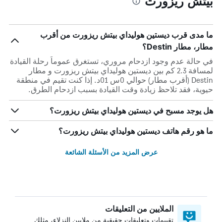
بيتش ريزورت
ما مدى قرب ديستين هوليداي بيتش ريزورت من أقرب
مطار، مطار Destin؟
في حالة عدم وجود ازدحام مروري، تستغرق عموماً رحلة القيادة
لمسافة 2.3 كم بين ديستين هوليداي بيتش ريزورت و مطار
Destin (أقرب مطار) حوالي 0س 01د. إذا كنت تقيم في منطقة
حيوية، فقد تلاحظ زيادة وقت القيادة بسبب ازدحام الطرق.
هل يوجد مسبح في ديستين هوليداي بيتش ريزورت؟
ما هو رقم هاتف ديستين هوليداي بيتش ريزورت؟
عرض المزيد من الأسئلة الشائعة
الملايين من التعليقات
تقييمات وتعليقات حقيقية من ملايين النزلاء، مثلك