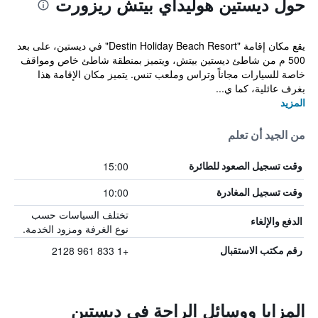
حول ديستين هوليداي بيتش ريزورت
يقع مكان إقامة "Destin Holiday Beach Resort" في ديستين، على بعد
500 م من شاطئ ديستين بيتش، ويتميز بمنطقة شاطئ خاص ومواقف
خاصة للسيارات مجاناً وتراس وملعب تنس. يتميز مكان الإقامة هذا
بغرف عائلية، كما ي...
المزيد
من الجيد أن تعلم
15:00
وقت تسجيل الصعود للطائرة
10:00
وقت تسجيل المغادرة
تختلف السياسات حسب
الدفع والإلغاء
نوع الغرفة ومزود الخدمة.
+1 833 961 2128
رقم مكتب الاستقبال
المزايا ووسائل الراحة في ديستين