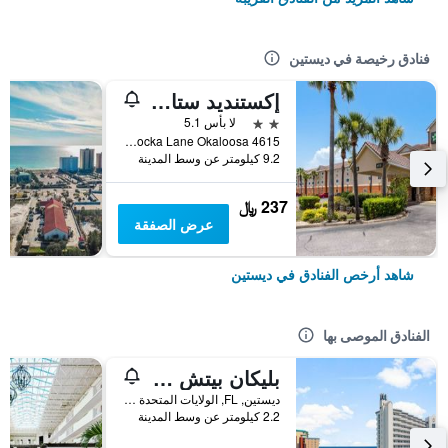
فنادق رخيصة في ديستين
إكستنديد ستاي أميريكا سيليكت سويتس - ديستين - يوس 98 - إميرالد كوست بكوي
2 نجمتين
لا بأس 5.1
4615 Opa Locka Lane Okaloosa, ديستين, FL, الولايات المتحدة الأميريكية
9.2 كيلومتر عن وسط المدينة
237 ﷼
عرض الصفقة
شاهد أرخص الفنادق في ديستين
الفنادق الموصى بها
بليكان بيتش ريزورت باي بانهاندل جيتاوايز
ديستين, FL, الولايات المتحدة الأميريكية
2.2 كيلومتر عن وسط المدينة