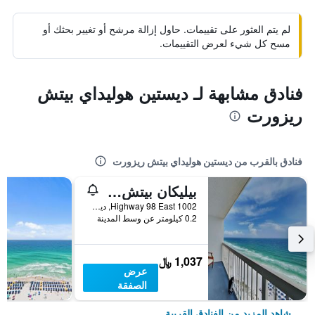
لم يتم العثور على تقييمات. حاول إزالة مرشح أو تغيير بحثك أو
مسح كل شيء لعرض التقييمات.
فنادق مشابهة لـ ديستين هوليداي بيتش
ريزورت
فنادق بالقرب من ديستين هوليداي بيتش ريزورت
بيليكان بيتش باي ساذرن فاكيشن رينتالز
1002 Highway 98 East, ديستين, FL, الولايات المتحدة الأميريكية
0.2 كيلومتر عن وسط المدينة
1,037 ﷼
عرض
الصفقة
شاهد المزيد من الفنادق القريبة