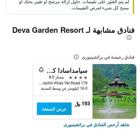
لم يتم العثور على تقييمات. حاول إزالة مرشح أو تغيير بحثك أو
مسح كل شيء لعرض التقييمات.
فنادق مشابهة لـ Deva Garden Resort
فنادق رخيصة في براتشينبورى
سيامداسادا كاوياي
4 نجوم
ممتاز 8.0
179 Moo 12 Prachin Khao Yai Road, براتشينبورى, تايلاند
16.0 كيلومتر عن وسط المدينة
193 ﷼
عرض الصفقة
شاهد أرخص الفنادق في براتشينبورى