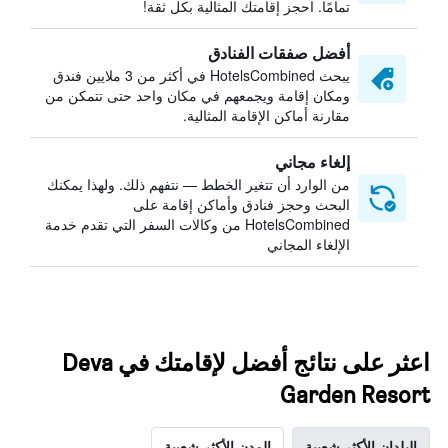
تمامًا. احجز إقامتك المثالية بكل ثقة!
أفضل صفقات الفنادق
يبحث HotelsCombined في أكثر من 3 ملايين فندق
ومكان إقامة ويجمعهم في مكان واحد حتى تتمكن من
مقارنة أماكن الإقامة المثالية.
إلغاء مجاني
من الوارد أن تتغير الخطط — نتفهم ذلك. ولهذا يمكنك
البحث وحجز فنادق وأماكن إقامة على
HotelsCombined من وكالات السفر التي تقدم خدمة
الإلغاء المجاني
اعثر على نتائج أفضل لإقامتك في Deva
Garden Resort
البلدان الأكثر شعبية
المدن الأكثر شعبية