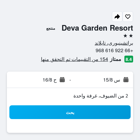
Deva Garden Resort
منتجع
2 نجمتين
براتشينبورى، تايلاند
+66 922 616 968
ممتاز
154 من التقييمات تم التحقق منها
8.4
س 15/8
-
ح 16/8
2 من الضيوف، غرفة واحدة
بحث