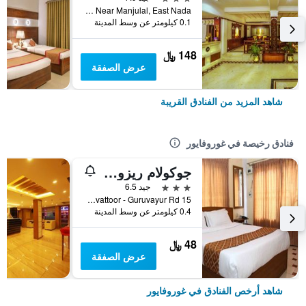
Near Near Manjulal, East Nada, غوروفايور, الهند
0.1 كيلومتر عن وسط المدينة
148 ﷼
عرض الصفقة
شاهد المزيد من الفنادق القريبة
فنادق رخيصة في غوروفايور
جوكولام ريزورتس جوروفايور
3 نجوم
جيد 6.5
15 Muthuvattoor - Guruvayur Rd, غوروفايور, الهند
0.4 كيلومتر عن وسط المدينة
48 ﷼
عرض الصفقة
شاهد أرخص الفنادق في غوروفايور