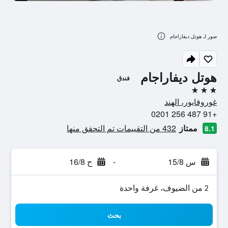
صور لـ هوتل ديفاراجام
هوتل ديفاراجام
فندق
3 نجوم
غوروفايور، الهند
+91 487 256 0201
ممتاز
432 من التقييمات تم التحقق منها
8.1
س 15/8
-
ح 16/8
2 من الضيوف، غرفة واحدة
بحث