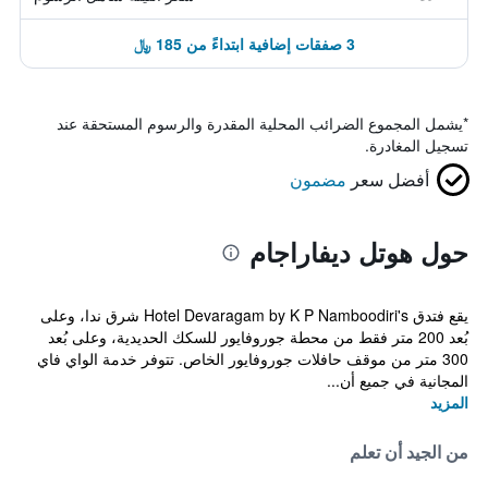
3 صفقات إضافية ابتداءً من 185 ﷼
*
يشمل المجموع الضرائب المحلية المقدرة والرسوم المستحقة عند
تسجيل المغادرة.
أفضل سعر
مضمون
حول هوتل ديفاراجام
يقع فتدق Hotel Devaragam by K P Namboodiri's شرق ندا، وعلى
بُعد 200 متر فقط من محطة جوروفايور للسكك الحديدية، وعلى بُعد
300 متر من موقف حافلات جوروفايور الخاص. تتوفر خدمة الواي فاي
المجانية في جميع أن...
المزيد
من الجيد أن تعلم