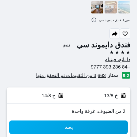
صور لـ فندق دايموند سي
فندق دايموند سي
فندق
4 نجوم
دا نانغ، فيتنام
+84 236 393 9777
ممتاز
3,663 من التقييمات تم التحقق منها
9.2
خ 13/8
-
ج 14/8
2 من الضيوف، غرفة واحدة
بحث