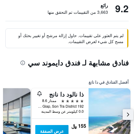
9.2
رائع
3,663 من التقييمات تم التحقق منها
لم يتم العثور على تقييمات. حاول إزالة مرشح أو تغيير بحثك أو
مسح كل شيء لعرض التقييمات.
فنادق مشابهة لـ فندق دايموند سي
أفضل الفنادق في دا نانغ
ذا نالود دا نانج
5 نجوم
ممتاز 8.6
192 Vo Nguyen Giap, Son Tra District, دا نانغ, فيتنام
0.0 كيلومتر عن وسط المدينة
155 ﷼
عرض الصفقة