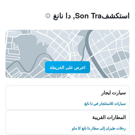
استكشفSon Tra, دا نانغ
اعرض على الخريطة
سيارت ايجار
سيارات للاستئجار في دا نانغ
المطارات القريبة
رحلات طيران إلى مطار دا نانغ كا ماو