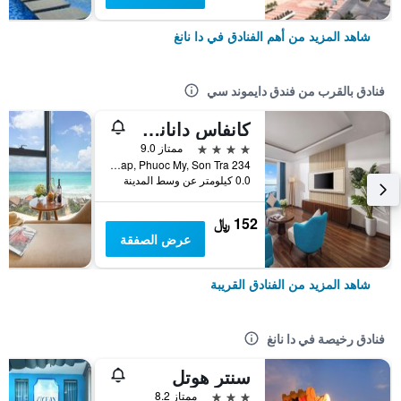
شاهد المزيد من أهم الفنادق في دا نانغ
فنادق بالقرب من فندق دايموند سي
كانفاس دانانج بيتش هوتل
4 نجوم
ممتاز 9.0
234 Vo Nguyen Giap, Phuoc My, Son Tra, دا نانغ, فيتنام
0.0 كيلومتر عن وسط المدينة
152 ﷼
عرض الصفقة
شاهد المزيد من الفنادق القريبة
فنادق رخيصة في دا نانغ
سنتر هوتل
3 نجوم
ممتاز 8.2