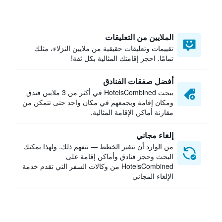
الملايين من التعليقات
تقييمات وتعليقات حقيقية من ملايين النزلاء، مثلك
تمامًا. احجز إقامتك المثالية بكل ثقة!
أفضل صفقات الفنادق
يبحث HotelsCombined في أكثر من 3 ملايين فندق
ومكان إقامة ويجمعهم في مكان واحد حتى تتمكن من
مقارنة أماكن الإقامة المثالية.
إلغاء مجاني
من الوارد أن تتغير الخطط — نتفهم ذلك. ولهذا يمكنك
البحث وحجز فنادق وأماكن إقامة على
HotelsCombined من وكالات السفر التي تقدم خدمة
الإلغاء المجاني