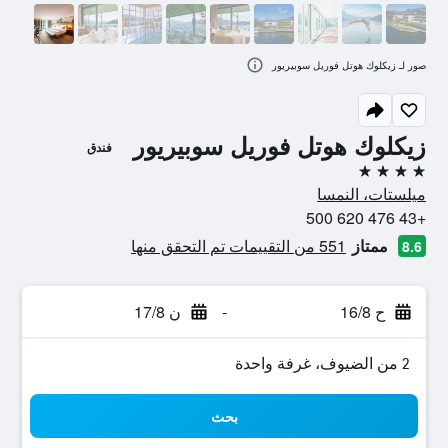
صور لـ زيكلوك هوتل فوريل سوبيريور
زيكلوك هوتل فوريل سوبيريور
فندق
4 نجوم
ميلستات، النمسا
+43 476 620 500
ممتاز
551 من التقييمات تم التحقق منها
8.6
ح 16/8
-
ن 17/8
2 من الضيوف، غرفة واحدة
بحث