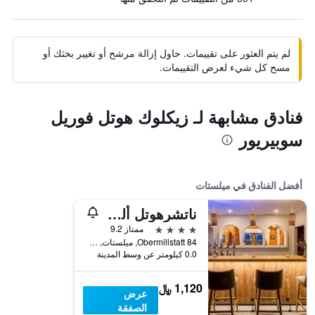
لم يتم العثور على تقييمات. حاول إزالة مرشح أو تغيير بحثك أو
مسح كل شيء لعرض التقييمات.
فنادق مشابهة لـ زيكلوك هوتل فوريل
سوبيريور
أفضل الفنادق في ميلستات
ناتشرهوتل ألبينروز
4 نجوم
ممتاز 9.2
Obermillstatt 84, ميلستات, كارينثيا, النمسا
0.0 كيلومتر عن وسط المدينة
1,120 ﷼
عرض
الصفقة