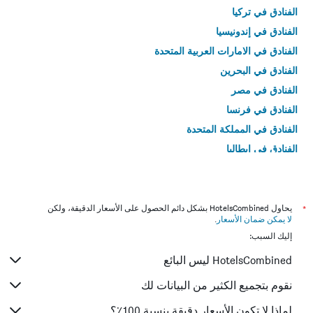
الفنادق في تركيا
الفنادق في إندونيسيا
الفنادق في الامارات العربية المتحدة
الفنادق في البحرين
الفنادق في مصر
الفنادق في فرنسا
الفنادق في المملكة المتحدة
الفنادق في إيطاليا
الفنادق في تايلاند
*
يحاول HotelsCombined بشكل دائم الحصول على الأسعار الدقيقة، ولكن
لا يمكن ضمان الأسعار
.
إليك السبب:
HotelsCombined ليس البائع
نقوم بتجميع الكثير من البيانات لك
لماذا لا تكون الأسعار دقيقة بنسبة 100٪؟