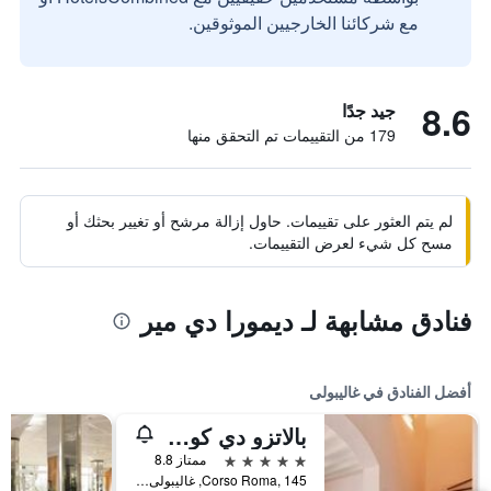
مع شركائنا الخارجيين الموثوقين.
8.6
جيد جدًا
179 من التقييمات تم التحقق منها
لم يتم العثور على تقييمات. حاول إزالة مرشح أو تغيير بحثك أو
مسح كل شيء لعرض التقييمات.
فنادق مشابهة لـ ديمورا دي مير
أفضل الفنادق في غاليبولى
بالاتزو دي كورسو
5 نجوم
ممتاز 8.8
Corso Roma, 145, غاليبولى, مقاطعة ليتشي, إيطاليا