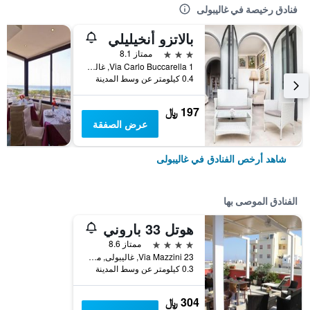
فنادق رخيصة في غاليبولى
بالاتزو أنخيليلي
3 نجوم
ممتاز 8.1
Via Carlo Buccarella 1, غاليبولى, مقاطعة ليتشي, إيطاليا
0.4 كيلومتر عن وسط المدينة
197 ﷼
عرض الصفقة
شاهد أرخص الفنادق في غاليبولى
الفنادق الموصى بها
هوتل 33 باروني
4 نجوم
ممتاز 8.6
Via Mazzini 23, غاليبولى, مقاطعة ليتشي, إيطاليا
0.3 كيلومتر عن وسط المدينة
304 ﷼