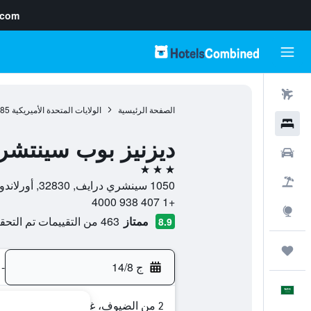
.com
رحلات طيران
الصفحة الرئيسية
الولايات المتحدة الأميريكية
985
فنادق
ديزنيز بوب سينتشر
سيارات
3 نجوم
حزم العروض
1050 سينشري درايف, 32830, أورلاندو, فلوريدا, الولايات المتحدة الأميريكية
+1 407 938 4000
استكشاف
ممتاز
463 من التقييمات تم التحقق منها
8.9
رحلات
ج 14/8
-
العَرَبِيَّة
2 من الضيوف، غرفة واحدة