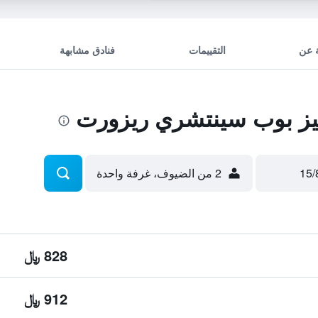
 عن
التقييمات
فنادق مشابهة
يز بوب سينتشري ريزورت
2 من الضيوف، غرفة واحدة
828 ﷼
912 ﷼