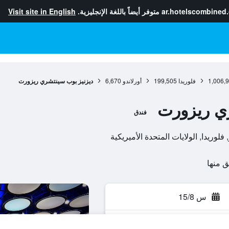
ar.hotelscombined
متوفر أيضاً باللغة الإنجليزية.
Visit site in English
1,006,
فلوريدا
199,505
أورلاندو
6,670
ديزنيز بوب سينتشري ريزورت
ي ريزورت
فندق
س 15/8