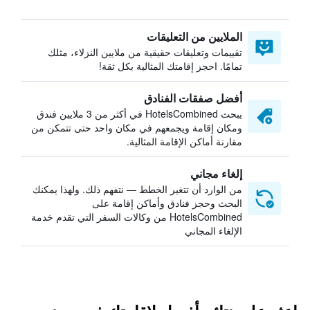
الملايين من التعليقات
تقييمات وتعليقات حقيقية من ملايين النزلاء، مثلك
تمامًا. احجز إقامتك المثالية بكل ثقة!
أفضل صفقات الفنادق
يبحث HotelsCombined في أكثر من 3 ملايين فندق
ومكان إقامة ويجمعهم في مكان واحد حتى تتمكن من
مقارنة أماكن الإقامة المثالية.
إلغاء مجاني
من الوارد أن تتغير الخطط — نتفهم ذلك. ولهذا يمكنك
البحث وحجز فنادق وأماكن إقامة على
HotelsCombined من وكالات السفر التي تقدم خدمة
الإلغاء المجاني