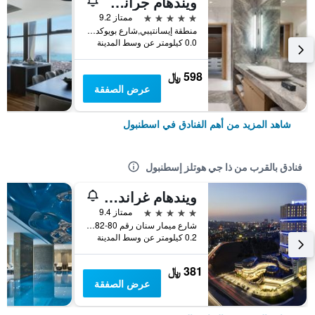
ويندهام جراند إسطنبول ليفينت
5 نجوم
ممتاز 9.2
منطقة إيسانتيبي,شارع بويوكديري 177-183 شيشلي, اسطنبول, تركيا
0.0 كيلومتر عن وسط المدينة
598 ﷼
عرض الصفقة
شاهد المزيد من أهم الفنادق في اسطنبول
فنادق بالقرب من ذا جي هوتلز إسطنبول
ويندهام غراند إسطنبول يوروب
5 نجوم
ممتاز 9.4
شارع ميمار سنان رقم 80-82 غونسلي, اسطنبول, تركيا
0.2 كيلومتر عن وسط المدينة
381 ﷼
عرض الصفقة