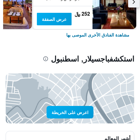
252 ﷼
عرض الصفقة
مشاهدة الفنادق الأخرى الموصى بها
استكشفباجسيلار, اسطنبول
اعرض على الخريطة
أشهر المعالم