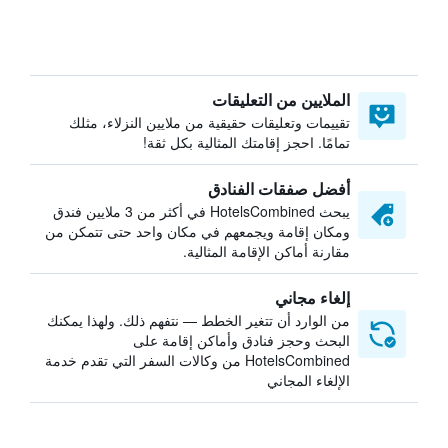
الملايين من التعليقات
تقييمات وتعليقات حقيقية من ملايين النزلاء، مثلك
تمامًا. احجز إقامتك المثالية بكل ثقة!
أفضل صفقات الفنادق
يبحث HotelsCombined في أكثر من 3 ملايين فندق
ومكان إقامة ويجمعهم في مكان واحد حتى تتمكن من
مقارنة أماكن الإقامة المثالية.
إلغاء مجاني
من الوارد أن تتغير الخطط — نتفهم ذلك. ولهذا يمكنك
البحث وحجز فنادق وأماكن إقامة على
HotelsCombined من وكالات السفر التي تقدم خدمة
الإلغاء المجاني