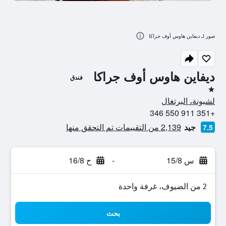
صور لـ ديفاين هاوس أوف جراكا
ديفاين هاوس أوف جراكا
فندق
نجمة واحدة
لشبونة، البرتغال
+351 911 550 346
جيد
2,139 من التقييمات تم التحقق منها
7.5
س 15/8
-
ح 16/8
2 من الضيوف، غرفة واحدة
بحث