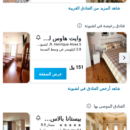
شاهد المزيد من الفنادق القريبة
فنادق رخيصة في لشبونة
وايت هاوس ليزبون هوستل
R. Henrique Alves 5, لشبونة, محافظة لشبونة, البرتغال
2.8 كيلومتر عن وسط المدينة
151 ﷼
عرض الصفقة
شاهد أرخص الفنادق في لشبونة
الفنادق الموصى بها
بيستانا بالاس ليسبوا هوتل آند ناشونال مونومنت - ذا ليدينج هوتلز أوف ذا وورلد
5 نجوم
ممتاز 8.9
Rua Jau 54, لشبونة, محافظة لشبونة, البرتغال