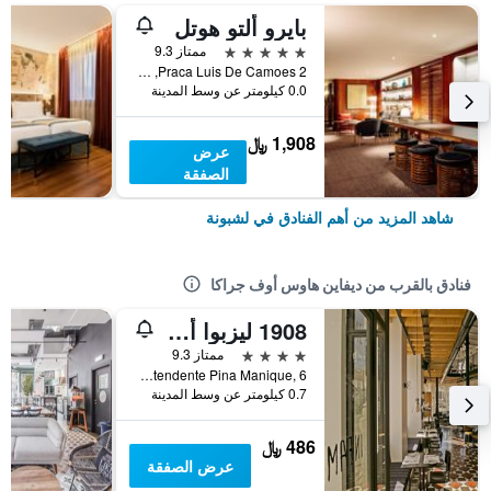
بايرو ألتو هوتل
5 نجوم
ممتاز 9.3
Praca Luis De Camoes 2, لشبونة, محافظة لشبونة, البرتغال
0.0 كيلومتر عن وسط المدينة
1,908 ﷼
عرض
الصفقة
شاهد المزيد من أهم الفنادق في لشبونة
فنادق بالقرب من ديفاين هاوس أوف جراكا
1908 ليزبوا أوتل
4 نجوم
ممتاز 9.3
Largo do Intendente Pina Manique, 6, لشبونة, محافظة لشبونة, البرتغال
0.7 كيلومتر عن وسط المدينة
486 ﷼
عرض الصفقة