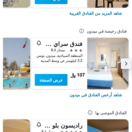
شاهد المزيد من الفنادق القريبة
فنادق رخيصة في ميدون
فندق سراي جربة
3 نجوم
ممتاز 8.4
المنطقة السياحية, ميدون, تونس
3.2 كيلومتر عن وسط المدينة
107 ﷼
عرض الصفقة
شاهد أرخص الفنادق في ميدون
الفنادق الموصى بها
راديسون بلو أثيني بالاس ريزورت آند ثالاسو، جربة
5 نجوم
ممتاز 8.1