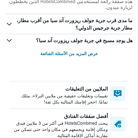
هذه صفقة رائعة لمستخدمي HotelsCombined الذين يخططون
لزيارة ميدون.
ما مدى قرب جربة جولف ريزورت آند سبا من أقرب مطار،
مطار جربة جرجيس الدولي؟
هل يوجد مسبح في جربة جولف ريزورت آند سبا؟
عرض المزيد من الأسئلة الشائعة
الملايين من التعليقات
تقييمات وتعليقات حقيقية من ملايين النزلاء، مثلك
تمامًا. احجز إقامتك المثالية بكل ثقة!
أفضل صفقات الفنادق
يبحث HotelsCombined في أكثر من 3 ملايين فندق
ومكان إقامة ويجمعهم في مكان واحد حتى تتمكن من
مقارنة أماكن الإقامة المثالية.