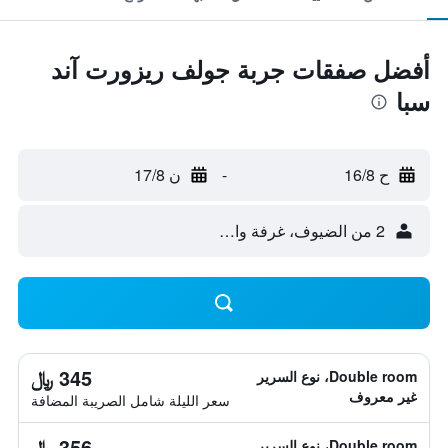
أفضل صفقات جربة جولف ريزورت آند
سبا
ح 16/8
-
ن 17/8
2 من الضيوف، غرفة واحدة
345 ﷼
Double room، نوع السرير
غير معروف
سعر الليلة شامل الصريبة المضافة
356 ﷼
Double room، نوع السرير