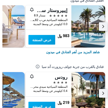
أفضل الفنادق في ميدون
إيبيروستار سيلكشن إيوليا جربة
5 نجوم
ممتاز 8.9
المنطقة السياحية,ص.ب 82,ميدون, تونس, ميدون, تونس
0.0 كيلومتر عن وسط المدينة
983 ﷼
عرض الصفقة
شاهد المزيد من أهم الفنادق في ميدون
فنادق بالقرب من جربة جولف ريزورت آند سبا
رودس
4 نجوم
المنطقة السياحية سيدي محرز, ميدون, تونس
0.4 كيلومتر عن وسط المدينة
219 ﷼
عرض الصفقة