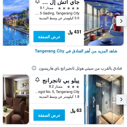
جاي اتش إل سوليتير جايدينج سيربونج
5 نجوم
ممتاز 9.1
Jl. Gading Serpong Boulevard Barat s No. 5 Gading, Tangerang City, إندونيسيا
0.0 كيلومتر عن وسط المدينة
431 ﷼
عرض الصفقة
شاهد المزيد من أهم الفنادق في Tangerang City
فنادق بالقرب من سيتي هوتل تانجيرانج باي هاريسون
ييلو بي تانجرانج
3 نجوم
ممتاز 8.2
Jl. Daan Mogot No. 5, Tangerang City, إندونيسيا
1.8 كيلومتر عن وسط المدينة
63 ﷼
عرض الصفقة