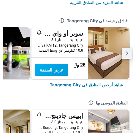
شاهد المزيد من الفنادق القريبة
فنادق رخيصة في Tangerang City
سوبر أو واي و ون هاوس أوك هوتل فيدوسيا سيربونج
3 نجوم
ممتاز 8.1
Jl. Serpong Raya KM 12, Tangerang City, إندونيسيا
10.6 كيلومتر عن وسط المدينة
26 ﷼
عرض الصفقة
شاهد أرخص الفنادق في Tangerang City
الفنادق الموصى بها
إيبيس جادينج سيربونج
3 نجوم
ممتاز 8.2
Block M 5 No 19 Jalan Boulevard Gading Serpong, Tangerang City, إندونيسيا
8.1 كيلومتر عن وسط المدينة