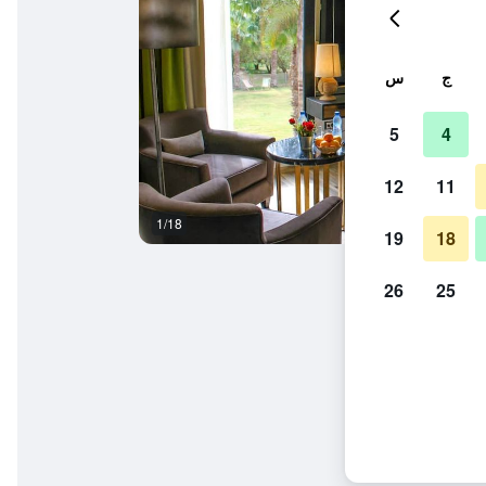
ج
س
5
4
12
11
1/18
المظهر الخارجي
19
18
26
25