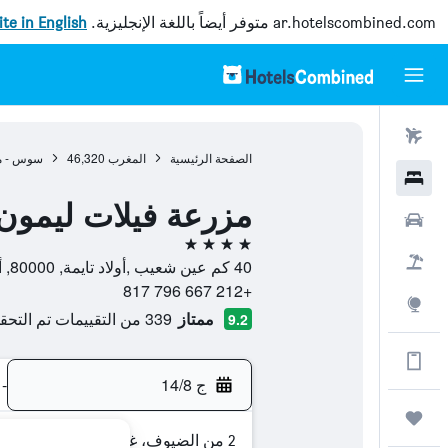
ar.hotelscombined.com
متوفر أيضاً باللغة الإنجليزية.
site in English
رحلات طيران
الصفحة الرئيسية
المغرب
46,320
سوس - ما
فنادق
مزرعة فيلات ليمون
سيارات
4 نجوم
حزم العروض
40 كم عين شعيب ,أولاد تايمة, 80000, أولاد التايمة, سوس - ماسة - درعة, المغرب
+212 667 796 817
استكشاف
ممتاز
339 من التقييمات تم التحقق منها
9.2
الحصول على المزيد على التطبيق
ج 14/8
-
رحلات
2 من الضيوف، غرفة واحدة