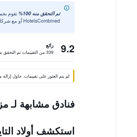
تم التحقق منه 100%
نقوم بجم
HotelsCombined أو مع شركائنا الخارجيين الموثوقين.
9.2
رائع
339 من التقييمات تم التحقق منها
لم يتم العثور على تقييمات. حاول إزال
فنادق مشابهة لـ م
استكشف أولاد التاي