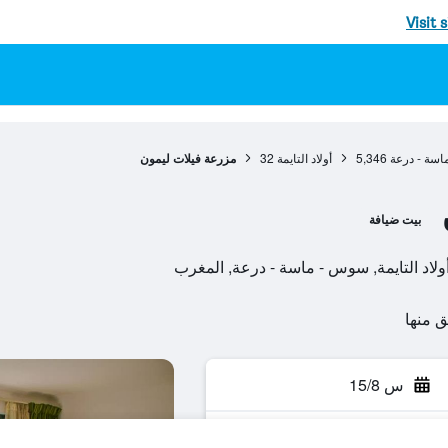
Visit 
سة - درعة
5,346
أولاد التايمة
32
مزرعة فيلات ليمون
بيت ضيافة
س 15/8