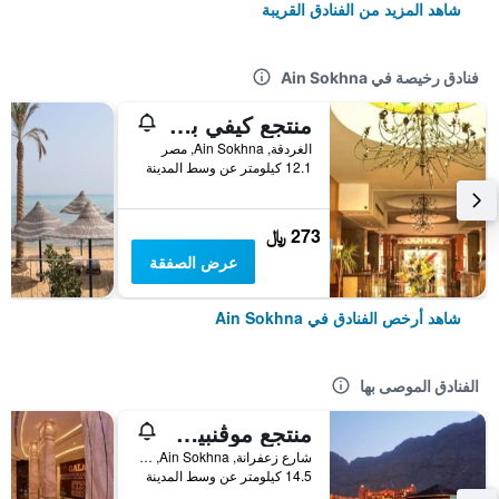
شاهد المزيد من الفنادق القريبة
فنادق رخيصة في Ain Sokhna
منتجع كيفي بالميرا بيتش السخنة - للعائلات فقط
الغردقة, Ain Sokhna, مصر
12.1 كيلومتر عن وسط المدينة
273 ﷼
عرض الصفقة
شاهد أرخص الفنادق في Ain Sokhna
الفنادق الموصى بها
منتجع موڤنبيك السخنة
شارع زعفرانة, Ain Sokhna, مصر
14.5 كيلومتر عن وسط المدينة