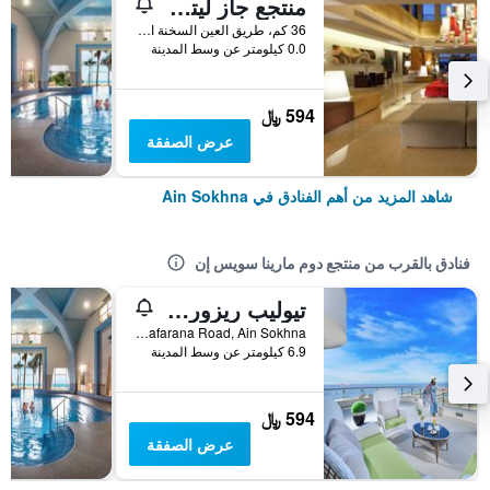
منتجع جاز ليتل فينيس جولف
36 كم، طريق العين السخنة السويس, Ain Sokhna, مصر
0.0 كيلومتر عن وسط المدينة
594 ﷼
عرض الصفقة
شاهد المزيد من أهم الفنادق في Ain Sokhna
فنادق بالقرب من منتجع دوم مارينا سويس إن
تيوليب ريزورت الجلالة ماجيستك
El Galala Resort, Zafarana Road, Ain Sokhna, مصر
6.9 كيلومتر عن وسط المدينة
594 ﷼
عرض الصفقة