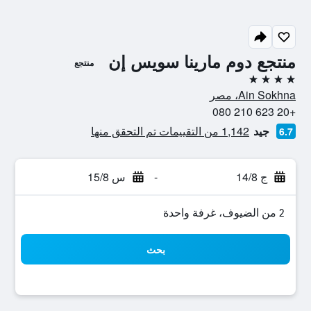
منتجع دوم مارينا سويس إن
منتجع
4 نجوم
Ain Sokhna، مصر
+20 623 210 080
جيد
1,142 من التقييمات تم التحقق منها
6.7
ج 14/8
-
س 15/8
2 من الضيوف، غرفة واحدة
بحث