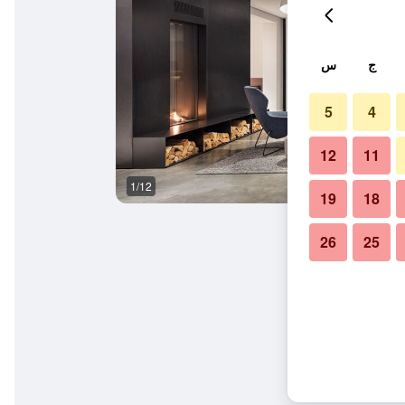
ج
س
5
4
12
11
1/12
سبا
19
18
26
25