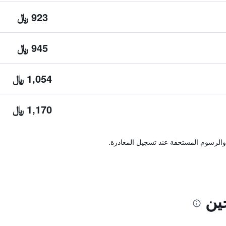
923 ﷼
945 ﷼
1,054 ﷼
1,170 ﷼
والرسوم المستحقة عند تسجيل المغادرة.
ين