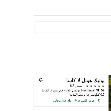
بوتيك هوتل لا كاسا
5 نجوم
ممتاز 8.7
Hechinger Str. 59, توبنغن, بادن - فورتمبيرغ, ألمانيا
0.9 كيلومتر عن وسط المدينة
حوض السباحة
واي فاي مجاني