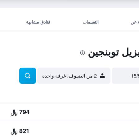
 عن
التقييمات
فنادق مشابهة
يل توبنجين
2 من الضيوف، غرفة واحدة
794 ﷼
821 ﷼