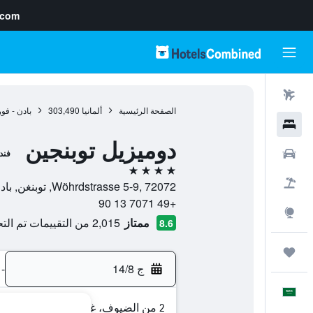
.com
رحلات طيران
الصفحة الرئيسية
ألمانيا
303,490
بادن - فو
فنادق
دوميزيل توبنجين
سيارات
فند
4 نجوم
حزم العروض
Wöhrdstrasse 5-9, 72072, توبنغن, بادن - فورتمبيرغ, ألمانيا
+49 7071 13 90
استكشاف
ممتاز
2,015 من التقييمات تم التحقق منها
8.6
رحلات
ج 14/8
-
العَرَبِيَّة
2 من الضيوف، غرفة واحدة