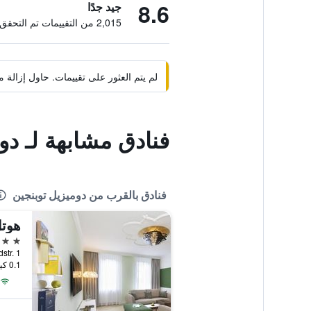
8.6
جيد جدًا
2,015 من التقييمات تم التحقق منها
لم يتم العثور على تقييمات. حاول إزال
فنادق مشابهة لـ دو
فنادق بالقرب من دوميزيل توبنجين
هوت
4 نجوم
Uhlandstr. 1, توبنغن, 
0.1 كيلومتر عن وسط المدينة