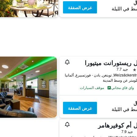
عرض الصفقة
ط في الليلة
 ريستورانت ميتيورا
جيد 7.7
Wei, توبنغن, بادن - فورتمبيرغ, ألمانيا
واي فاي مجاني
موقف السيارات
عرض الصفقة
ط في الليلة
 أم كوفيرهامر
جيد 7.9