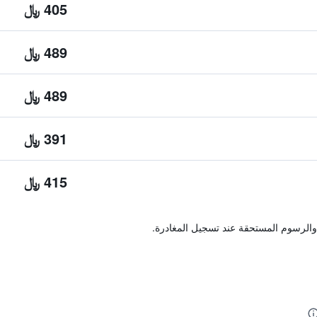
405 ﷼
489 ﷼
489 ﷼
391 ﷼
415 ﷼
والرسوم المستحقة عند تسجيل المغادرة.