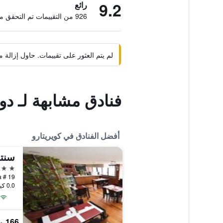
9.2
رائع
926 من التقييمات تم التحقق منها
لم يتم العثور على تقييمات. حاول إزال
فنادق مشابهة لـ د
أفضل الفنادق في كويريتارو
سنترو 9
4 نجوم
0.0 كيلومتر عن وسط المدينة
166 ﷼