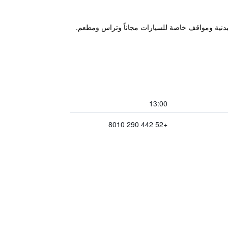
د 3.6 كم من Queretaro Congress Centre، ويتميز بمركز للياقة البدنية ومواقف خاصة للسيارات مجاناً وتراس ومطعم.
13:00
+52 442 290 8010