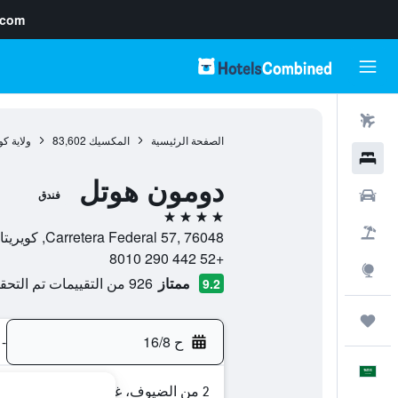
.com
رحلات طيران
الصفحة الرئيسية
المكسيك
83,602
ولاية كو
فنادق
دومون هوتل
سيارات
فندق
4 نجوم
حزم العروض
Carretera Federal 57, 76048, كويريتارو, ولاية كويريتارو, المكسيك
+52 442 290 8010
استكشاف
ممتاز
926 من التقييمات تم التحقق منها
9.2
رحلات
ح 16/8
-
العَرَبِيَّة
2 من الضيوف، غرفة واحدة