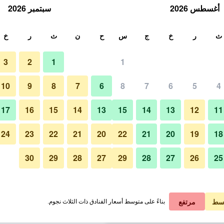
أغسطس 2026
سبتمبر 2026
ث
ث
ر
خ
ج
س
ح
ن
ث
ر
خ
3
2
1
1
لة الواحدة
10
9
8
7
6
8
7
6
5
4
غرفة نوم
لي في الليلة
17
16
15
14
13
15
14
13
12
11
 ﷼
عرض الصفقة
24
23
22
21
20
22
21
20
19
18
30
29
28
27
29
28
27
26
25
صور لـ دومون هوتل
 ﷼
عرض الصفقة
 ﷼
عرض الصفقة
سط
مرتفع
بناءً على متوسط أسعار الفنادق ذات الثلاث نجوم.