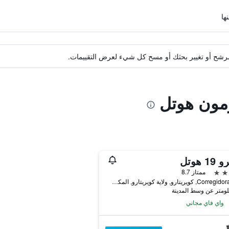
ة مرشح أو تغيير بحثك أو مسح كل شيء لعرض التقييمات.
ومون هوتل
1 هوتل
ممتاز 8.7
Corregidora # 19, كويريتارو, ولاية كويريتارو, المكسيك
واي فاي مجاني