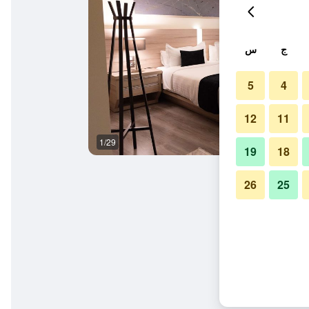
ج
س
5
4
12
11
1/29
مبنى
19
18
26
25