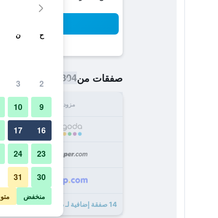
بح
ح
ن
304 ﷼
صفقات من
/
أرخص سعر اللي
3
2
مزود
الإجما
10
9
304
17
16
24
23
305
31
30
306
منخفض
متو
14 صفقة إضافية لـ دومون هوتل