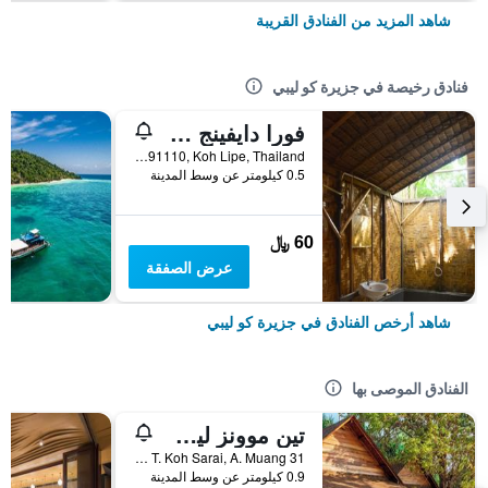
شاهد المزيد من الفنادق القريبة
فنادق رخيصة في جزيرة كو ليبي
فورا دايفينج ريزورت - باتايا بيتش - كوه ليبي
Pattaya Beach, 91110, Koh Lipe, Thailand, جزيرة كو ليبي, تايلاند
0.5 كيلومتر عن وسط المدينة
60 ﷼
عرض الصفقة
شاهد أرخص الفنادق في جزيرة كو ليبي
الفنادق الموصى بها
تين موونز ليب ريزورت
31 Moo 7, T. Koh Sarai, A. Muang, جزيرة كو ليبي, تايلاند
0.9 كيلومتر عن وسط المدينة