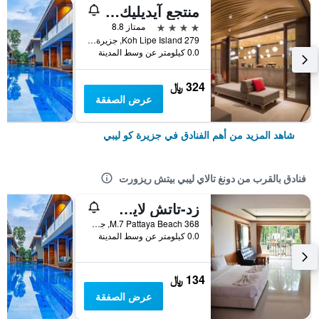
منتجع آيديليك كونسيبت
4 نجوم
ممتاز 8.8
279 Koh Lipe Island, جزيرة كو ليبي, تايلاند
0.0 كيلومتر عن وسط المدينة
324 ﷼
عرض الصفقة
شاهد المزيد من أهم الفنادق في جزيرة كو ليبي
فنادق بالقرب من دونغ تالاي ليبي بيتش ريزورت
زد-تاتش لايب أيلاند ريزورت
368 M.7 Pattaya Beach, جزيرة كو ليبي, تايلاند
0.0 كيلومتر عن وسط المدينة
134 ﷼
عرض الصفقة