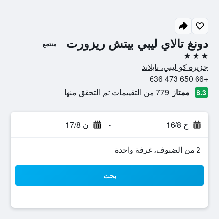
دونغ تالاي ليبي بيتش ريزورت
منتجع
3 نجوم
جزيرة كو ليبي، تايلاند
+66 650 473 636
ممتاز
779 من التقييمات تم التحقق منها
8.3
ح 16/8
-
ن 17/8
2 من الضيوف، غرفة واحدة
بحث