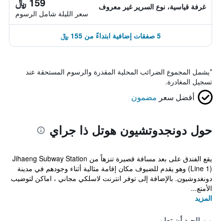
159 ﷼
غرفة قياسية، نوع السرير غير معروف
سعر الليلة شامل الرسوم
5 صفقات إضافية ابتداءً من 155 ﷼
*
يشمل المجموع الضرائب المحلية المقدرة والرسوم المستحقة عند
تسجيل المغادرة.
أفضل سعر
مضمون
حول دونجدوتشيون هوتل ذا جراي
يقع الفندق على بعد مسافة قصيرة تنزهاً من Jihaeng Subway Station
(Line 1) وهو يقدم للضيوف مكان إقامة مثالية أثناء وجودهم في مدينة
دونغدوشيون. بالإضافة إلى توفر انترنت لاسلكي مجاني ، اماكن لتوضيب
الأمتع...
المزيد
من الجيد أن تعلم