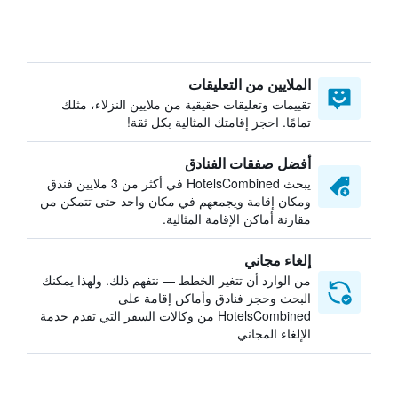
الملايين من التعليقات
تقييمات وتعليقات حقيقية من ملايين النزلاء، مثلك
تمامًا. احجز إقامتك المثالية بكل ثقة!
أفضل صفقات الفنادق
يبحث HotelsCombined في أكثر من 3 ملايين فندق
ومكان إقامة ويجمعهم في مكان واحد حتى تتمكن من
مقارنة أماكن الإقامة المثالية.
إلغاء مجاني
من الوارد أن تتغير الخطط — نتفهم ذلك. ولهذا يمكنك
البحث وحجز فنادق وأماكن إقامة على
HotelsCombined من وكالات السفر التي تقدم خدمة
الإلغاء المجاني