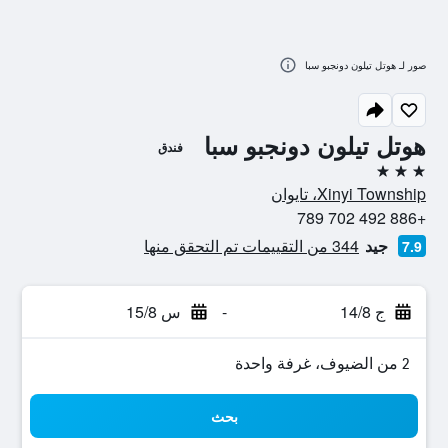
صور لـ هوتل تيلون دونجبو سبا
هوتل تيلون دونجبو سبا
فندق
3 نجوم
Xinyi Township، تايوان
+886 492 702 789
جيد
344 من التقييمات تم التحقق منها
7.9
ج 14/8
-
س 15/8
2 من الضيوف، غرفة واحدة
بحث