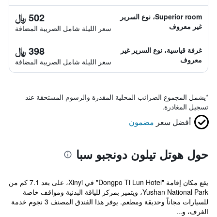
502 ﷼
Superior room، نوع السرير
غير معروف
سعر الليلة شامل الصريبة المضافة
398 ﷼
غرفة قياسية، نوع السرير غير
معروف
سعر الليلة شامل الصريبة المضافة
*
يشمل المجموع الضرائب المحلية المقدرة والرسوم المستحقة عند
تسجيل المغادرة.
أفضل سعر
مضمون
حول هوتل تيلون دونجبو سبا
يقع مكان إقامة "Dongpo Ti Lun Hotel" في Xinyi، على بعد 7.1 كم من
Yushan National Park، ويتميز بمركز للياقة البدنية ومواقف خاصة
للسيارات مجاناً وحديقة ومطعم. يوفر هذا الفندق المصنف 3 نجوم خدمة
الغرف، و...