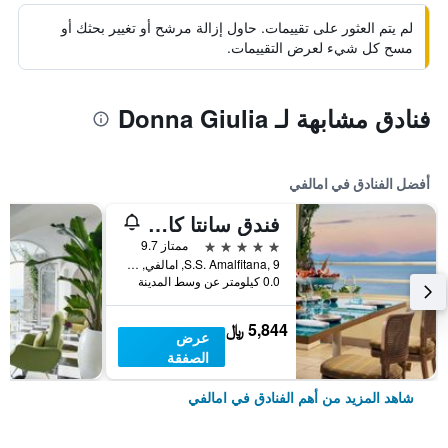
لم يتم العثور على تقييمات. حاول إزالة مرشح أو تغيير بحثك أو
مسح كل شيء لعرض التقييمات.
فنادق مشابهة لـ Donna Giulia
أفضل الفنادق في امالفي
فندق سانتا كاتارينا
5 نجوم
ممتاز 9.7
S.S. Amalfitana, 9, امالفي, مقاطعة ساليرنو, إيطاليا
0.0 كيلومتر عن وسط المدينة
5,844 ﷼
عرض
الصفقة
شاهد المزيد من أهم الفنادق في امالفي