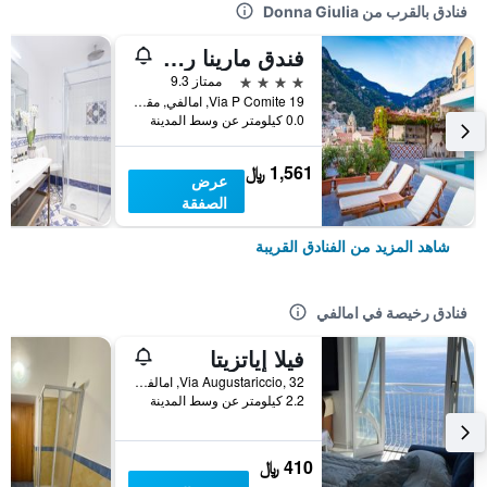
فنادق بالقرب من Donna Giulia
فندق مارينا ريفييرا
4 نجوم
ممتاز 9.3
Via P Comite 19, امالفي, مقاطعة ساليرنو, إيطاليا
0.0 كيلومتر عن وسط المدينة
1,561 ﷼
عرض
الصفقة
شاهد المزيد من الفنادق القريبة
فنادق رخيصة في امالفي
فيلا إياتزيتا
Via Augustariccio, 32, امالفي, مقاطعة ساليرنو, إيطاليا
2.2 كيلومتر عن وسط المدينة
410 ﷼