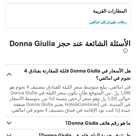
المطارات القريبة
رحلات طيران إلى امالفي
الأسئلة الشائعة عند حجز Donna Giulia
هل الأسعار في Donna Giulia قابلة للمقارنة بفنادق 4
نجوم في امالفي؟
في امالفي، يبلغ متوسط ​​سعر الليلة للفنادق بتصنيف 4 نجوم هو
1,346 ﷼. من المتوقع ظان يكون سعر الليلة في Donna Giulia
حوالي 1,321 ﷼ وهو سعر أرخص بنسبة 2% من متوسط الأسعار
في المدينة. في HotelsCombined يعتبر Donna Giulia صفقة
جيدة إذا كنت تود الإقامة في فندق بتصنيف 4 نجوم في امالفي.
ما هو رقم هاتف Donna Giulia؟
هل تتوفر خدمة الواي فاي في Donna Giulia؟