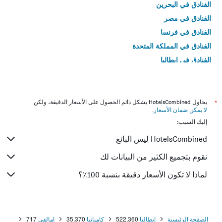
الفنادق في البحرين
الفنادق في مصر
الفنادق في فرنسا
الفنادق في المملكة المتحدة
الفنادق في إيطاليا
الفنادق في تايلاند
*
يحاول HotelsCombined بشكل دائم الحصول على الأسعار الدقيقة، ولكن
لا يمكن ضمان الأسعار
.
إليك السبب:
HotelsCombined ليس البائع
نقوم بتجميع الكثير من البيانات لك
لماذا لا تكون الأسعار دقيقة بنسبة 100٪؟
الصفحة الرئيسية
إيطاليا
522,360
كامبانيا
35,370
امالفي
717