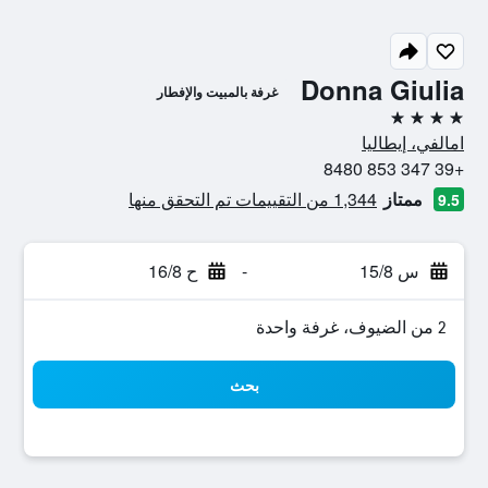
Donna Giulia
غرفة بالمبيت والإفطار
4 نجوم
امالفي، إيطاليا
+39 347 853 8480
ممتاز
1,344 من التقييمات تم التحقق منها
9.5
س 15/8
-
ح 16/8
2 من الضيوف، غرفة واحدة
بحث