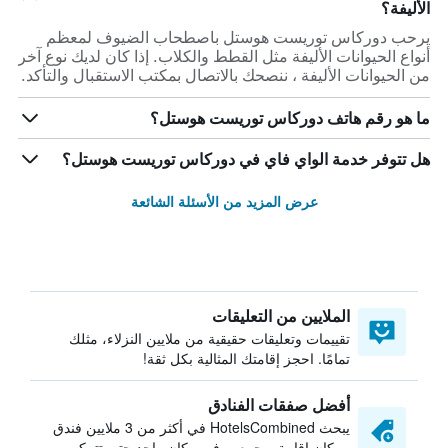
الأليفة؟
يرحب دوركاس توريست هوستل باصطحاب الضيوف لمعظم
أنواع الحيوانات الأليفة مثل القطط والكلاب. إذا كان لديك نوع آخر
من الحيوانات الأليفة ، ننصحك بالاتصال بمكتب الاستقبال والتأكد.
ما هو رقم هاتف دوركاس توريست هوستل؟
هل تتوفر خدمة الواي فاي في دوركاس توريست هوستل؟
عرض المزيد من الأسئلة الشائعة
الملايين من التعليقات
تقييمات وتعليقات حقيقية من ملايين النزلاء، مثلك
تمامًا. احجز إقامتك المثالية بكل ثقة!
أفضل صفقات الفنادق
يبحث HotelsCombined في أكثر من 3 ملايين فندق
ومكان إقامة ويجمعهم في مكان واحد حتى تتمكن من