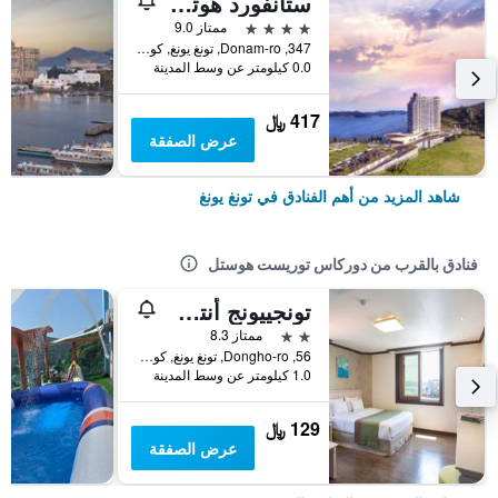
ستانفورد هوتل آند ريزورت تونجيونج
4 نجوم
ممتاز 9.0
347, Donam-ro, تونغ يونغ, كوريا الجنوبية
0.0 كيلومتر عن وسط المدينة
417 ﷼
عرض الصفقة
شاهد المزيد من أهم الفنادق في تونغ يونغ
فنادق بالقرب من دوركاس توريست هوستل
تونجييونج أنتشوفي توريست هوتل
2 نجمتين
ممتاز 8.3
56, Dongho-ro, تونغ يونغ, كوريا الجنوبية
1.0 كيلومتر عن وسط المدينة
129 ﷼
عرض الصفقة