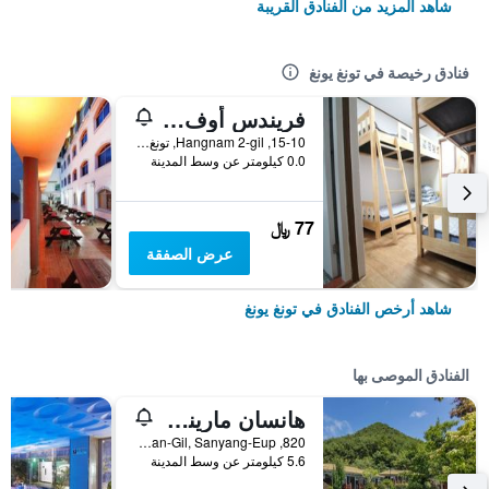
شاهد المزيد من الفنادق القريبة
فنادق رخيصة في تونغ يونغ
فريندس أوف لوفت - دار ضيافة
15-10, Hangnam 2-gil, تونغ يونغ, كوريا الجنوبية
0.0 كيلومتر عن وسط المدينة
77 ﷼
عرض الصفقة
شاهد أرخص الفنادق في تونغ يونغ
الفنادق الموصى بها
هانسان مارينا هوتل آند ريزورت
820, Samchingihaean-Gil, Sanyang-Eup, تونغ يونغ, كوريا الجنوبية
5.6 كيلومتر عن وسط المدينة