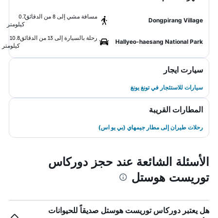
مسافة مشي إلى 8 من الدقائق
0.7
Dongpirang Village
كيلومتر
رحلة بالسيارة إلى 13 من الدقائق
10.8
Hallyeo-haesang National Park
كيلومتر
سيارت ايجار
سيارات للاستئجار في تونغ يونغ
المطارات القريبة
رحلات طيران إلى مطار جيمهاي (بي يو اس)
الأسئلة الشائعة عند حجز دوركاس
توريست هوستل
هل يعتبر دوركاس توريست هوستل صديقاً للحيوانات