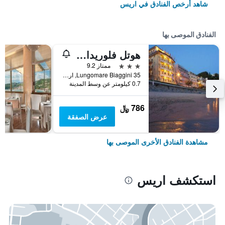
شاهد أرخص الفنادق في اريس
الفنادق الموصى بها
هوتل فلوريدا ليريسي
3 نجوم
ممتاز 9.2
Lungomare Biaggini 35, اريس, مقاطعة لا سبيتسيا, إيطاليا
0.7 كيلومتر عن وسط المدينة
786 ﷼
عرض الصفقة
مشاهدة الفنادق الأخرى الموصى بها
استكشف اريس