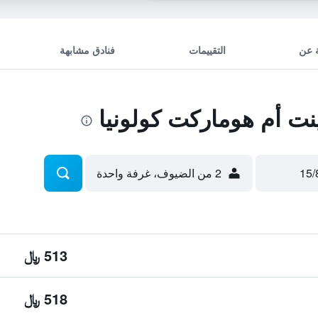
 عن
التقييمات
فنادق مشابهة
ت أم هوماركت كولونيا
2 من الضيوف، غرفة واحدة
513 ﷼
518 ﷼