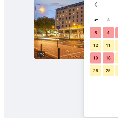
ج
س
5
4
12
11
1/40
غرفة نوم
19
18
26
25