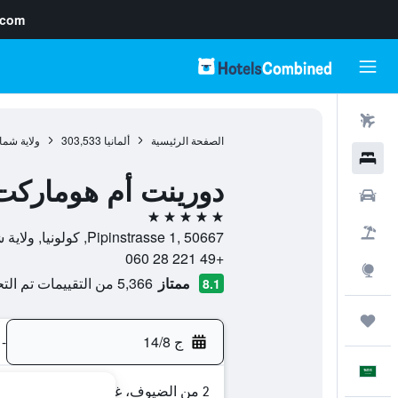
.com
رحلات طيران
الصفحة الرئيسية
ألمانيا
303,533
ولاية شما
فنادق
دورينت أم هوماركت 
سيارات
5 نجوم
حزم العروض
Pipinstrasse 1, 50667, كولونيا, ولاية شمال الراين وستفاليا, ألمانيا
+49 221 28 060
استكشاف
ممتاز
5,366 من التقييمات تم التحقق منها
8.1
رحلات
ج 14/8
-
العَرَبِيَّة
2 من الضيوف، غرفة واحدة