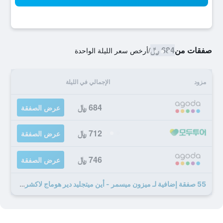
صفقات من
684 ﷼
/
أرخص سعر الليلة الواحدة
مزود
الإجمالي في الليلة
684 ﷼
عرض الصفقة
712 ﷼
عرض الصفقة
746 ﷼
عرض الصفقة
55 صفقة إضافية لـ ميزون ميسمر - أين ميتجليد دير هوماج لاكشري هوتلز كوليكشن