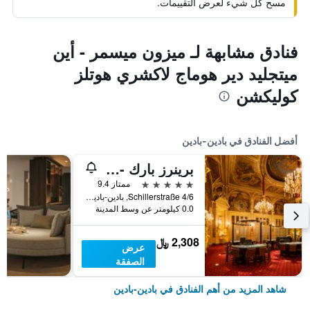
مسح كل شيء لعرض التقييمات.
فنادق مشابهة لـ ميزون ميسمر - أين
ميتجليد دير هوماج لاكشري هوتلز
كوليكشن
أفضل الفنادق في بادين-بادين
برينرز بارك - هوتل آند سبا، أوتكر هوتلز
5 نجوم
ممتاز 9.4
Schillerstraße 4/6, بادين-بادين, بادن - فورتمبيرغ, ألمانيا
0.0 كيلومتر عن وسط المدينة
2,308 ﷼
عرض
الصفقة
شاهد المزيد من أهم الفنادق في بادين-بادين