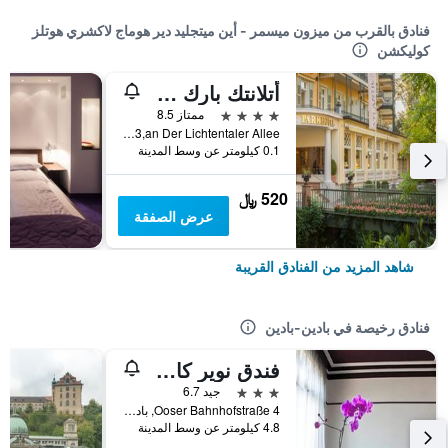
فنادق بالقرب من ميزون ميسمر - أين ميتجليد دير هوماج لاكشري هوتلز
كوليكشن
أتلانتك بارك هوتل
4 نجوم
ممتاز 8.5
Goetheplatz 3,an Der Lichtentaler Allee, بادين-بادين, بادن - فورتمبيرغ, ألمانيا
0.1 كيلومتر عن وسط المدينة
520 ﷼
عرض الصفقة
شاهد المزيد من الفنادق القريبة
فنادق رخيصة في بادين-بادين
فندق نوير كارلزهوف
3 نجوم
جيد 6.7
Ooser Bahnhofstraße 4, بادين-بادين, بادن - فورتمبيرغ, ألمانيا
4.8 كيلومتر عن وسط المدينة