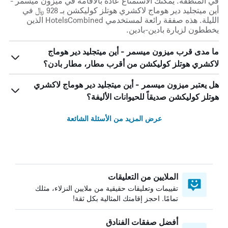
في المنطقة. يمكنك الاستمتاع عادة بالاقامة في ميزون ميسمر -
أين ميتجليد دير هوماج لاكشري هوتلز كوليكشن بـ 928 ﷼ في
الليلة. هذه صفقة رائعة لمستخدمي HotelsCombined الذين
يخططون لزيارة بادين-بادين.
ما مدى قرب ميزون ميسمر - أين ميتجليد دير هوماج
لاكشري هوتلز كوليكشن من أقرب مطار، مطار بادن؟
هل يعتبر ميزون ميسمر - أين ميتجليد دير هوماج لاكشري
هوتلز كوليكشن صديقاً للحيوانات الأليفة؟
عرض المزيد من الأسئلة الشائعة
الملايين من التعليقات
تقييمات وتعليقات حقيقية من ملايين النزلاء، مثلك
تمامًا. احجز إقامتك المثالية بكل ثقة!
أفضل صفقات الفنادق