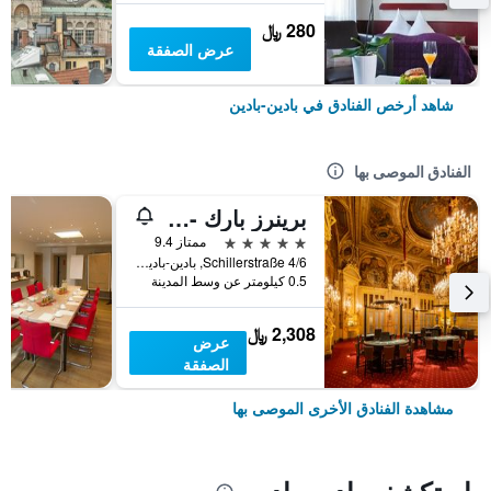
280 ﷼
عرض الصفقة
شاهد أرخص الفنادق في بادين-بادين
الفنادق الموصى بها
برينرز بارك - هوتل آند سبا، أوتكر هوتلز
5 نجوم
ممتاز 9.4
Schillerstraße 4/6, بادين-بادين, بادن - فورتمبيرغ, ألمانيا
0.5 كيلومتر عن وسط المدينة
2,308 ﷼
عرض
الصفقة
مشاهدة الفنادق الأخرى الموصى بها