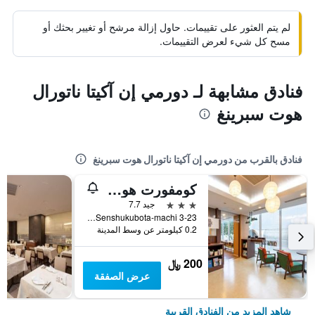
لم يتم العثور على تقييمات. حاول إزالة مرشح أو تغيير بحثك أو
مسح كل شيء لعرض التقييمات.
فنادق مشابهة لـ دورمي إن آكيتا ناتورال
هوت سبرينغ
فنادق بالقرب من دورمي إن آكيتا ناتورال هوت سبرينغ
كومفورت هوتل أكيتا
3 نجوم
جيد 7.7
3-23 Senshukubota-machi, اكيتا, اليابان
0.2 كيلومتر عن وسط المدينة
200 ﷼
عرض الصفقة
شاهد المزيد من الفنادق القريبة