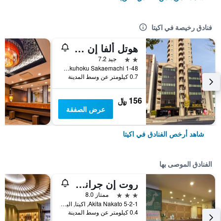
فنادق رخيصة في اكيتا
هوتل ألفا إن أكيتا
2 نجمتين
جيد 7.2
Kyokuhoku Sakaemachi 1-48, اكيتا, اليابان
0.7 كيلومتر عن وسط المدينة
156 ﷼
عرض الصفقة
شاهد أرخص الفنادق في اكيتا
الفنادق الموصى بها
روت إن جرانتيا أكيتا سبا ريزورت
3 نجوم
ممتاز 8.0
5-2-1 Akita Nakato, اكيتا, اليابان
0.4 كيلومتر عن وسط المدينة