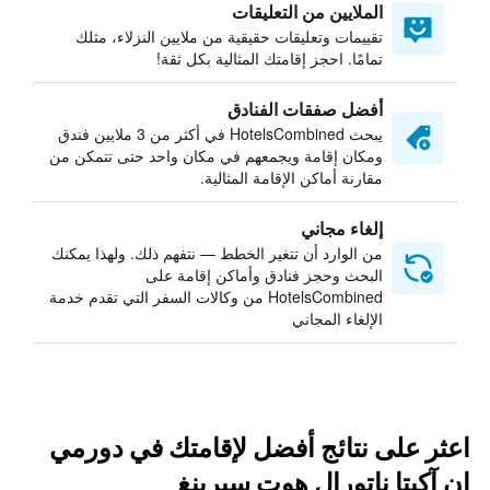
الملايين من التعليقات
تقييمات وتعليقات حقيقية من ملايين النزلاء، مثلك
تمامًا. احجز إقامتك المثالية بكل ثقة!
أفضل صفقات الفنادق
يبحث HotelsCombined في أكثر من 3 ملايين فندق
ومكان إقامة ويجمعهم في مكان واحد حتى تتمكن من
مقارنة أماكن الإقامة المثالية.
إلغاء مجاني
من الوارد أن تتغير الخطط — نتفهم ذلك. ولهذا يمكنك
البحث وحجز فنادق وأماكن إقامة على
HotelsCombined من وكالات السفر التي تقدم خدمة
الإلغاء المجاني
اعثر على نتائج أفضل لإقامتك في دورمي
إن آكيتا ناتورال هوت سبرينغ