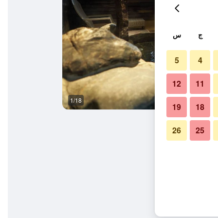
ج
س
5
4
12
11
1/18
حمام
19
18
26
25
اتشورال هوت سبرينج