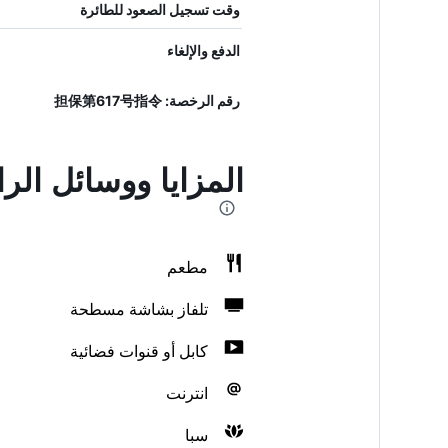
وقت تسجيل الصعود للطائرة
الدفع والإلغاء
رقم الرخصة: 担保第617号指令
المزايا ووسائل ال
مطعم
تلفاز بشاشة مسطحة
كابل أو قنوات فضائية
انترنت
سبا