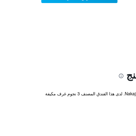
نج
يوفر مكان إقامة "Dormy Inn Higashi Muroran" غرفاً في Muroran، بالقرب من محطة هيجاشي - موروران و Nakajima Park. لدى هذا الفندق المصنف 3 نجوم غرف مكيفة