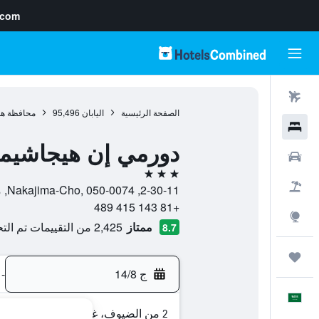
.com
رحلات طيران
الصفحة الرئيسية
اليابان
95,496
محافظة هو
فنادق
دورمي إن هيجاشيمو
سيارات
3 نجوم
حزم العروض
2-30-11, Nakajima-Cho, 050-0074, موروران, محافظة هوكايدو, اليابان
+81 143 415 489
استكشاف
ممتاز
2,425 من التقييمات تم التحقق منها
8.7
رحلات
ج 14/8
-
العَرَبِيَّة
2 من الضيوف، غرفة واحدة