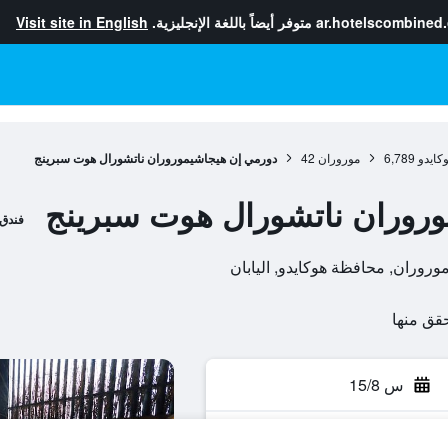
ar.hotelscombined
متوفر أيضاً باللغة الإنجليزية.
Visit site in English
كايدو
6,789
موروران
42
دورمي إن هيجاشيموروران ناتشورال هوت سبرينج
روران ناتشورال هوت سبرينج
فندق
س 15/8