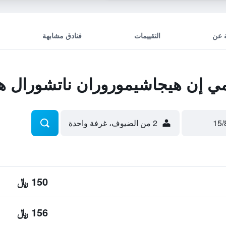
 عن
التقييمات
فنادق مشابهة
 إن هيجاشيموروران ناتشورال ه
2 من الضيوف، غرفة واحدة
150 ﷼
156 ﷼