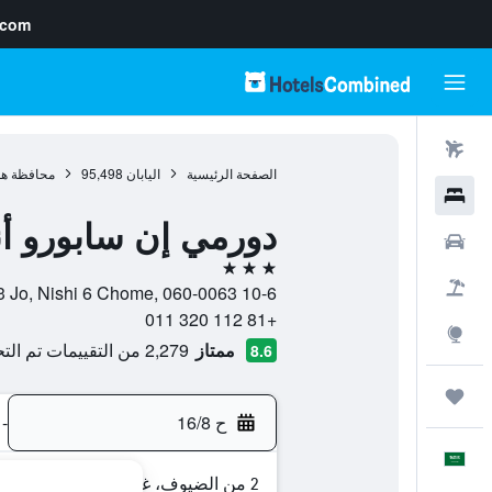
.com
رحلات طيران
الصفحة الرئيسية
اليابان
95,498
محافظة هو
فنادق
دورمي إن سابورو 
سيارات
3 نجوم
حزم العروض
10-6 Minami 3 Jo, Nishi 6 Chome, 060-0063, سابورو, محافظة هوكايدو, اليابان
+81 112 320 011
استكشاف
ممتاز
2,279 من التقييمات تم التحقق منها
8.6
رحلات
ح 16/8
-
العَرَبِيَّة
2 من الضيوف، غرفة واحدة