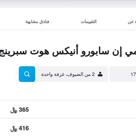
 عن
التقييمات
فنادق مشابهة
 إن سابورو أنيكس هوت سبرينج
2 من الضيوف، غرفة واحدة
365 ﷼
416 ﷼