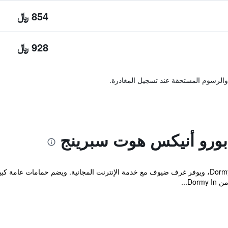
854 ﷼
928 ﷼
والرسوم المستحقة عند تسجيل المغادرة.
ورو أنيكس هوت سبرينج
يقع Annex أمام Dormy Inn Premium Sapporo، ويوفر غرف ضيوف مع خدمة الإنترنت المجانية. وي