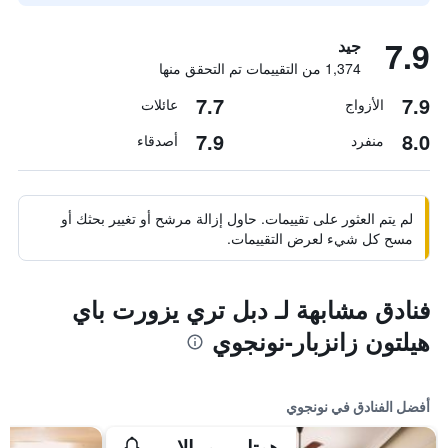
7.9
جيد
1,374 من التقييمات تم التحقق منها
7.7
7.9
الأزواج
عائلات
7.9
8.0
منفرد
أصدقاء
لم يتم العثور على تقييمات. حاول إزالة مرشح أو تغيير بحثك أو
مسح كل شيء لعرض التقييمات.
فنادق مشابهة لـ دبل تري يزورت باي
هيلتون زانزبار-نونجوي
أفضل الفنادق في نونجوي
هوتل ريو بالاس زانزيبار - عامامل جميع الخدمات