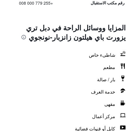
+255 779 000 008
رقم مكتب الاستقبال
المزايا ووسائل الراحة في دبل تري
يزورت باي هيلتون زانزبار-نونجوي
شاطىء خاص
مطعم
بار / صالة
خدمة الغرف
مقهى
مركز أعمال
كابل أو قنوات فضائية