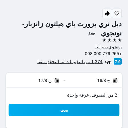
دبل تري يزورت باي هيلتون زانزبار-
نونجوي
فندق
4 نجوم
نونجوي، تنزانيا
+255 779 000 008
جيد
1,374 من التقييمات تم التحقق منها
7.9
ح 16/8
-
ن 17/8
2 من الضيوف، غرفة واحدة
بحث