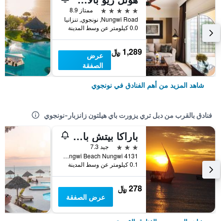
5 نجوم
ممتاز 8.9
Nungwi Road, نونجوي, تنزانيا
0.0 كيلومتر عن وسط المدينة
1,289 ﷼
عرض
الصفقة
شاهد المزيد من أهم الفنادق في نونجوي
فنادق بالقرب من دبل تري يزورت باي هيلتون زانزبار-نونجوي
باراكا بيتش بانجلو
3 نجوم
جيد 7.3
4131 Nungwi Beach Nungwi, نونجوي, تنزانيا
0.1 كيلومتر عن وسط المدينة
278 ﷼
عرض الصفقة