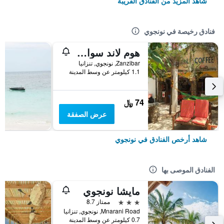
شاهد المزيد من الفنادق القريبة
فنادق رخيصة في نونجوي
هوم لاند سواهيلي لودج - هوستل
Zanzibar, نونجوي, تنزانيا
1.1 كيلومتر عن وسط المدينة
74 ﷼
عرض الصفقة
شاهد أرخص الفنادق في نونجوي
الفنادق الموصى بها
مايشا نونجوي
3 نجوم
ممتاز 8.7
Mnarani Road, نونجوي, تنزانيا
0.7 كيلومتر عن وسط المدينة