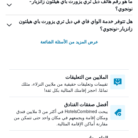
ما هو رقم هاتف دبل تري يزورت باي هيلتون زانزبار-
نونجوي؟
هل تتوفر خدمة الواي فاي في دبل تري يزورت باي هيلتون
زانزبار-نونجوي؟
عرض المزيد من الأسئلة الشائعة
الملايين من التعليقات
تقييمات وتعليقات حقيقية من ملايين النزلاء، مثلك
تمامًا. احجز إقامتك المثالية بكل ثقة!
أفضل صفقات الفنادق
يبحث HotelsCombined في أكثر من 3 ملايين فندق
ومكان إقامة ويجمعهم في مكان واحد حتى تتمكن من
مقارنة أماكن الإقامة المثالية.
إلغاء مجاني