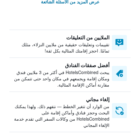
عرض المزيد من الأسئلة الشائعة
الملايين من التعليقات
تقييمات وتعليقات حقيقية من ملايين النزلاء، مثلك
تمامًا. احجز إقامتك المثالية بكل ثقة!
أفضل صفقات الفنادق
يبحث HotelsCombined في أكثر من 3 ملايين فندق
ومكان إقامة ويجمعهم في مكان واحد حتى تتمكن من
مقارنة أماكن الإقامة المثالية.
إلغاء مجاني
من الوارد أن تتغير الخطط — نتفهم ذلك. ولهذا يمكنك
البحث وحجز فنادق وأماكن إقامة على
HotelsCombined من وكالات السفر التي تقدم خدمة
الإلغاء المجاني