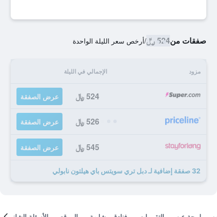
صفقات من
524 ﷼
/
أرخص سعر الليلة الواحدة
مزود
الإجمالي في الليلة
524 ﷼
عرض الصفقة
526 ﷼
عرض الصفقة
545 ﷼
عرض الصفقة
32 صفقة إضافية لـ دبل تري سويتس باي هيلتون نابولي
لمحة عن
التقييمات
فنادق مشابهة
الموقع
الأسئلة الشائعة