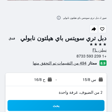
صور لـ دبل تري سويتس باي هيلتون نابولي
دبل تري سويتس باي هيلتون نابولي
فندق
4 نجوم
نيبلز، FL
+1 239 593 8733
ممتاز
494 من التقييمات تم التحقق منها
8.9
س 15/8
-
ح 16/8
2 من الضيوف، غرفة واحدة
بحث