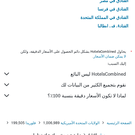
الفنادق في مصر
الفنادق في فرنسا
الفنادق في المملكة المتحدة
الفنادق في إيطاليا
الفنادق في تايلاند
*
يحاول HotelsCombined بشكل دائم الحصول على الأسعار الدقيقة، ولكن
لا يمكن ضمان الأسعار
.
إليك السبب:
HotelsCombined ليس البائع
نقوم بتجميع الكثير من البيانات لك
لماذا لا تكون الأسعار دقيقة بنسبة 100٪؟
الصفحة الرئيسية
الولايات المتحدة الأميريكية
1,006,989
فلوريدا
199,505
نيبلز
4,145
دبل تري سويتس باي هيلتون نابولي