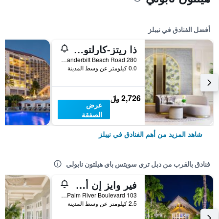
أفضل الفنادق في نيبلز
ذا ريتز-كارلتون، نابولي
280 Vanderbilt Beach Road, نيبلز, FL, الولايات المتحدة الأميريكية
0.0 كيلومتر عن وسط المدينة
2,726 ﷼
عرض
الصفقة
شاهد المزيد من أهم الفنادق في نيبلز
فنادق بالقرب من دبل تري سويتس باي هيلتون نابولي
فير وايز إن أوف نابولي
103 Palm River Boulevard, نيبلز, FL, الولايات المتحدة الأميريكية
2.5 كيلومتر عن وسط المدينة