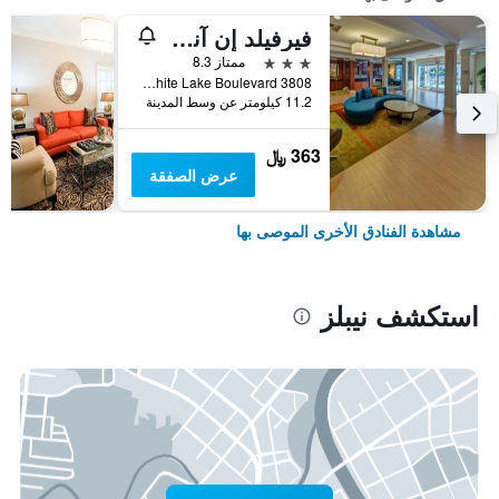
فيرفيلد إن آند سويتس باي ماريوت نابلس
3 نجوم
ممتاز 8.3
3808 White Lake Boulevard, نيبلز, FL, الولايات المتحدة الأميريكية
11.2 كيلومتر عن وسط المدينة
363 ﷼
عرض الصفقة
مشاهدة الفنادق الأخرى الموصى بها
استكشف نيبلز