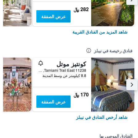
282 ﷼
عرض الصفقة
شاهد المزيد من الفنادق القريبة
فنادق رخيصة في نيبلز
كونتيز موتل
11238 Tamiami Trail East, نيبلز, FL, الولايات المتحدة الأميريكية
8.8 كيلومتر عن وسط المدينة
170 ﷼
عرض الصفقة
شاهد أرخص الفنادق في نيبلز
الفنادق الموصى بها