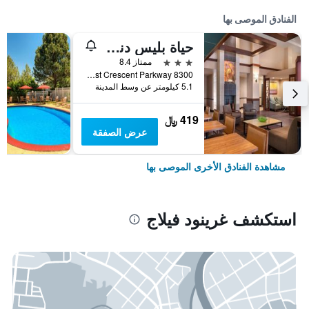
الفنادق الموصى بها
حياة بليس دنفر تيك سنتر
3 نجوم
ممتاز 8.4
8300 East Crescent Parkway, غرينود فيلاج, CO, الولايات المتحدة الأميريكية
5.1 كيلومتر عن وسط المدينة
419 ﷼
عرض الصفقة
مشاهدة الفنادق الأخرى الموصى بها
استكشف غرينود فيلاج