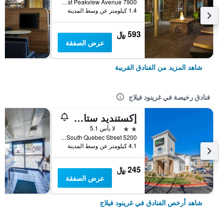
7900 East Peakview Avenue, غرينود فيلاج, CO, الولايات المتحدة الأميريكية
1.4 كيلومتر عن وسط المدينة
593 ﷼
عرض الصفقة
شاهد المزيد من الفنادق القريبة
فنادق رخيصة في غرينود فيلاج
إكستنديد ستاي أمريكا سيلكت سويتس مركز دنفر للتكنولوجيا
2 نجمتين
لا بأس 5.1
5200 South Quebec Street, غرينود فيلاج, CO, الولايات المتحدة الأميريكية
4.1 كيلومتر عن وسط المدينة
245 ﷼
عرض الصفقة
شاهد أرخص الفنادق في غرينود فيلاج