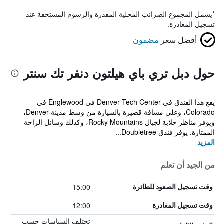
*
يشمل المجموع الضرائب المحلية المقدرة والرسوم المستحقة عند
تسجيل المغادرة.
أفضل سعر
مضمون
حول دبل تري باي هيلتون دنفر تك سنتر
يقع هذا الفندق في Denver Tech Center في Englewood في
Colorado، وعلى مسافة قصيرة بالسيارة من وسط مدينة Denver،
ويوفر مناظر خلابة لجبال Rocky Mountains، وكذلك وسائل الراحة
الممتازة. يوفر فندق Doubletree...
المزيد
من الجيد أن تعلم
15:00
وقت تسجيل الصعود للطائرة
12:00
وقت تسجيل المغادرة
تختلف السياسات حسب