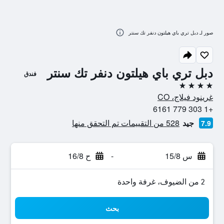
صور لـ دبل تري باي هيلتون دنفر تك سنتر
دبل تري باي هيلتون دنفر تك سنتر
فندق
4 نجوم
غرينود فيلاج، CO
+1 303 779 6161
جيد
528 من التقييمات تم التحقق منها
7.9
س 15/8
-
ح 16/8
2 من الضيوف، غرفة واحدة
بحث