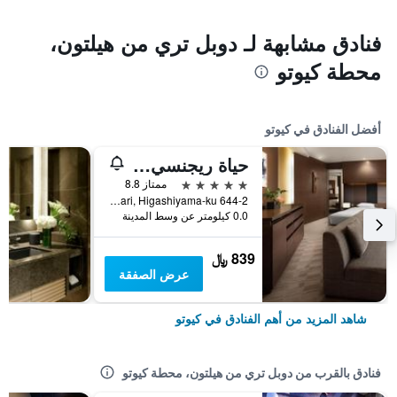
فنادق مشابهة لـ دوبل تري من هيلتون،
محطة كيوتو
أفضل الفنادق في كيوتو
حياة ريجنسي كيوتو
5 نجوم
ممتاز 8.8
644-2 Sanjusangendo-Mawari, Higashiyama-ku, كيوتو, اليابان
0.0 كيلومتر عن وسط المدينة
839 ﷼
عرض الصفقة
شاهد المزيد من أهم الفنادق في كيوتو
فنادق بالقرب من دوبل تري من هيلتون، محطة كيوتو