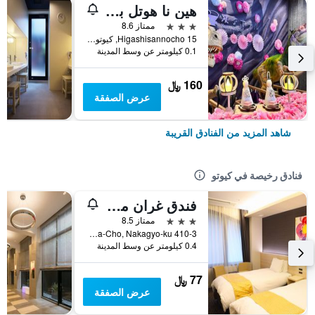
هين نا هوتل بريميير كيوتو إيكي هاتشيجوجوتشيماي
3 نجوم
ممتاز 8.6
15 Higashisannocho, كيوتو, اليابان
0.1 كيلومتر عن وسط المدينة
160 ﷼
عرض الصفقة
شاهد المزيد من الفنادق القريبة
فنادق رخيصة في كيوتو
فندق غران ميس كيوتو
3 نجوم
ممتاز 8.5
410-3 Shimomaruya-Cho, Nakagyo-ku, كيوتو, اليابان
0.4 كيلومتر عن وسط المدينة
77 ﷼
عرض الصفقة