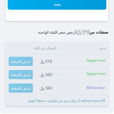
بحث
صفقات من
310 ﷼
/
أرخص سعر الليلة الواحدة
مزود
الإجمالي في الليلة
310 ﷼
عرض الصفقة
383 ﷼
عرض الصفقة
384 ﷼
عرض الصفقة
62 صفقة إضافية لـ دوبل تري من هيلتون، محطة كيوتو