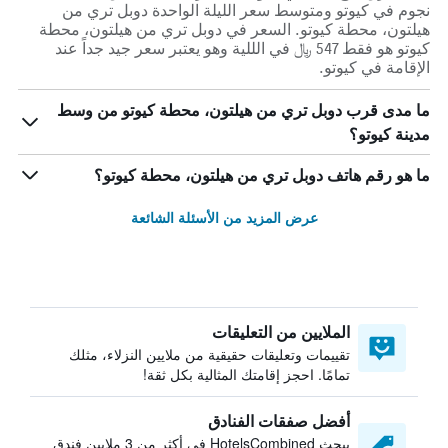
نجوم في كيوتو ومتوسط ​​سعر الليلة الواحدة دوبل تري من
هيلتون، محطة كيوتو. السعر في دوبل تري من هيلتون، محطة
كيوتو هو فقط 547 ﷼ في الللية وهو يعتبر سعر جيد جداً عند
الإقامة في كيوتو.
ما مدى قرب دوبل تري من هيلتون، محطة كيوتو من وسط
مدينة كيوتو؟
ما هو رقم هاتف دوبل تري من هيلتون، محطة كيوتو؟
عرض المزيد من الأسئلة الشائعة
الملايين من التعليقات
تقييمات وتعليقات حقيقية من ملايين النزلاء، مثلك
تمامًا. احجز إقامتك المثالية بكل ثقة!
أفضل صفقات الفنادق
يبحث HotelsCombined في أكثر من 3 ملايين فندق