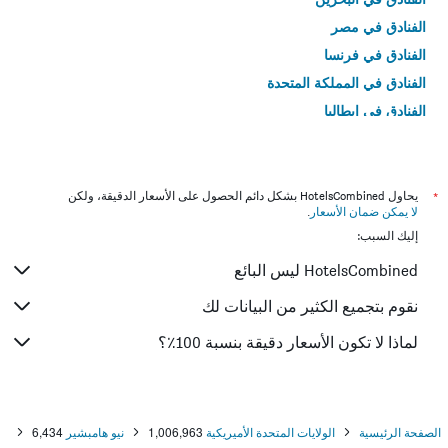
الفنادق في مصر
الفنادق في فرنسا
الفنادق في المملكة المتحدة
الفنادق في إيطاليا
الفنادق في تايلاند
*
يحاول HotelsCombined بشكل دائم الحصول على الأسعار الدقيقة، ولكن
لا يمكن ضمان الأسعار
.
إليك السبب:
HotelsCombined ليس البائع
نقوم بتجميع الكثير من البيانات لك
لماذا لا تكون الأسعار دقيقة بنسبة 100٪؟
الصفحة الرئيسية
الولايات المتحدة الأميريكية
1,006,963
نيو هامبشير
6,434