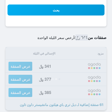
بحث
صفقات من
341 ﷼
/
أرخص سعر الليلة الواحدة
مزود
الإجمالي في الليلة
341 ﷼
عرض الصفقة
377 ﷼
عرض الصفقة
385 ﷼
عرض الصفقة
61 صفقة إضافية لـ دبل تري باي هيلتون مانشيستر داون تاون