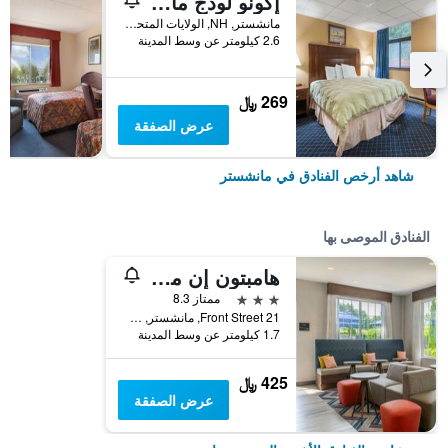
إكونو لودج مانشيستر
مانشستر, NH, الولايات المتحدة الأميريكية
2.6 كيلومتر عن وسط المدينة
269 ﷼
عرض الصفقة
شاهد أرخص الفنادق في مانشستر
الفنادق الموصى بها
هامبتون إن مانشيستر داون تاون
3 نجوم
ممتاز 8.3
21 Front Street, مانشستر, NH, الولايات المتحدة الأميريكية
1.7 كيلومتر عن وسط المدينة
425 ﷼
عرض الصفقة