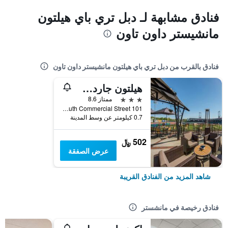
فنادق مشابهة لـ دبل تري باي هيلتون
مانشيستر داون تاون
فنادق بالقرب من دبل تري باي هيلتون مانشيستر داون تاون
هيلتون جاردن إن مانشستر داونتاون
3 نجوم
ممتاز 8.6
101 South Commercial Street, مانشستر, NH, الولايات المتحدة الأميريكية
0.7 كيلومتر عن وسط المدينة
502 ﷼
عرض الصفقة
شاهد المزيد من الفنادق القريبة
فنادق رخيصة في مانشستر