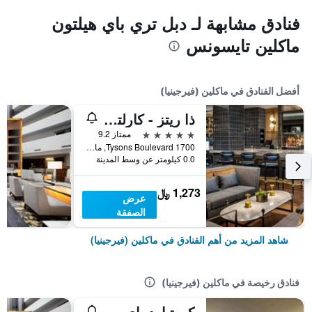
فنادق مشابهة لـ دبل تري باي هيلتون
ماكلين تايسونس
أفضل الفنادق في ماكلين (فيرجينيا)
ذا ريتز - كارلتون، تايزونس كورنر
5 نجوم
ممتاز 9.2
1700 Tysons Boulevard, ماكلين (فيرجينيا), VA, الولايات المتحدة الأميريكية
0.0 كيلومتر عن وسط المدينة
1,273 ﷼
عرض
الصفقة
شاهد المزيد من أهم الفنادق في ماكلين (فيرجينيا)
فنادق رخيصة في ماكلين (فيرجينيا)
كورتيارد باي ماريوت تيسونز ماكلين