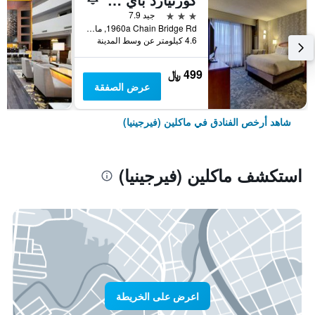
3 نجوم
جيد 7.9
1960a Chain Bridge Rd, ماكلين (فيرجينيا), VA, الولايات المتحدة الأميريكية
4.6 كيلومتر عن وسط المدينة
499 ﷼
عرض الصفقة
شاهد أرخص الفنادق في ماكلين (فيرجينيا)
استكشف ماكلين (فيرجينيا)
اعرض على الخريطة