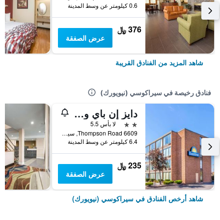
0.6 كيلومتر عن وسط المدينة
376 ﷼
عرض الصفقة
شاهد المزيد من الفنادق القريبة
فنادق رخيصة في سيراكوسي (نيويورك)
دايز إن باي ويندام سيراكيوز
2 نجمتين
لا بأس 5.5
6609 Thompson Road, سيراكوسي (نيويورك), NY, الولايات المتحدة الأميريكية
6.4 كيلومتر عن وسط المدينة
235 ﷼
عرض الصفقة
شاهد أرخص الفنادق في سيراكوسي (نيويورك)