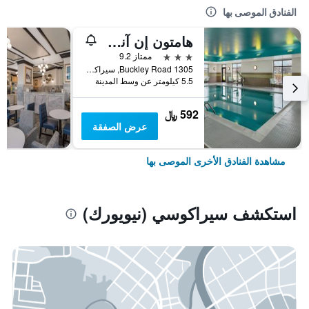
الفنادق الموصى بها
هامتون إن آند سويتس سيراكوز نورث آيربورت إريا
3 نجوم
ممتاز 9.2
1305 Buckley Road, سيراكوسي (نيويورك), NY, الولايات المتحدة الأميريكية
5.5 كيلومتر عن وسط المدينة
592 ﷼
عرض الصفقة
مشاهدة الفنادق الأخرى الموصى بها
استكشف سيراكوسي (نيويورك)