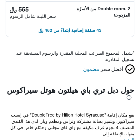
555 ﷼
Double room، 2 من الأسرّة
المزدوجة
سعر الليلة شامل الرسوم
43 صفقة إضافية ابتداءً من 462 ﷼
*
يشمل المجموع الضرائب المحلية المقدرة والرسوم المستحقة عند
تسجيل المغادرة.
أفضل سعر
مضمون
حول دبل تري باي هيلتون هوتل سيراكوس
يقع مكان إقامة "DoubleTree by Hilton Hotel Syracuse" في إيست
سيراكيوز، ويتميز بصالة مشتركة وتراس ومطعم وبار. لدى هذا الفندق
المصنف 4 نجوم غرف مكيفة مع واي فاي مجاني وحمّام خاص في كل
منها، بالإضافة إلى...
المزيد