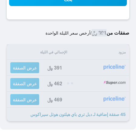
صفقات من
391 ﷼
/
أرخص سعر الليلة الواحدة
مزود
الإجمالي في الليلة
391 ﷼
عرض الصفقة
462 ﷼
عرض الصفقة
469 ﷼
عرض الصفقة
45 صفقة إضافية لـ دبل تري باي هيلتون هوتل سيراكوس