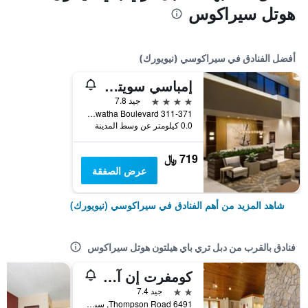
هوتل سيراكوس
أفضل الفنادق في سيراكوسي (نيويورك)
إمباسي سويتس باي هيلتون سيراكوز ديستني يو إس أيه
4 نجوم
جيد 7.8
311-371 Hiawatha Boulevard, سيراكوسي (نيويورك), NY, الولايات المتحدة الأميريكية
0.0 كيلومتر عن وسط المدينة
719 ﷼
عرض الصفقة
شاهد المزيد من أهم الفنادق في سيراكوسي (نيويورك)
فنادق بالقرب من دبل تري باي هيلتون هوتل سيراكوس
كومفرت إن آند سويتس سيراكوز كاريير سيركل
2 نجمتين
جيد 7.4
6491 Thompson Road, سيراكوسي (نيويورك), NY, الولايات المتحدة الأميريكية