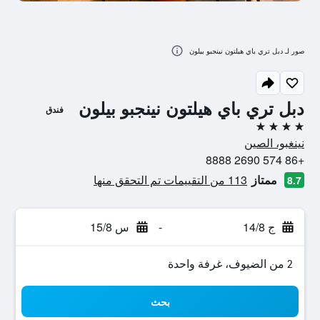
صور لـ دبل تري باي هيلتون نينجبو بيلون
دبل تري باي هيلتون نينجبو بيلون
فندق
4 نجوم
نينغبو، الصين
+86 574 2690 8888
ممتاز
113 من التقييمات تم التحقق منها
8.7
ج 14/8
-
س 15/8
2 من الضيوف، غرفة واحدة
بحث