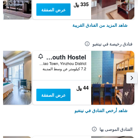
335 ﷼
عرض الصفقة
شاهد المزيد من الفنادق القريبة
فنادق رخيصة في نينغبو
Ningbo 238 International Youth Hostel
No. 13 Lane 22 Liangzhu Road, Gaoqiao Town, Yinzhou District, نينغبو, الصين
7.2 كيلومتر عن وسط المدينة
44 ﷼
عرض الصفقة
شاهد أرخص الفنادق في نينغبو
الفنادق الموصى بها