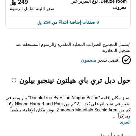
249 ﷼
Deluxe room، نوع السرير غير
معروف
سعر الليلة شامل الرسوم
8 صفقات إضافية ابتداءً من 254 ﷼
*
يشمل المجموع الضرائب المحلية المقدرة والرسوم المستحقة عند
تسجيل المغادرة.
أفضل سعر
مضمون
حول دبل تري باي هيلتون نينجبو بيلون
يتميز مكان إقامة "DoubleTree By Hilton Ningbo Beilun" ببار ويقع في
نينغبو في تشجيانغ على بُعد 3.1 كم من Ningbo HarborLand Park و16
كم من Zhaobao Mountain Scenic Area. يوفر مكان الإقامة مطعماً
ومركزاً ...
المزيد
من الجيد أن تعلم