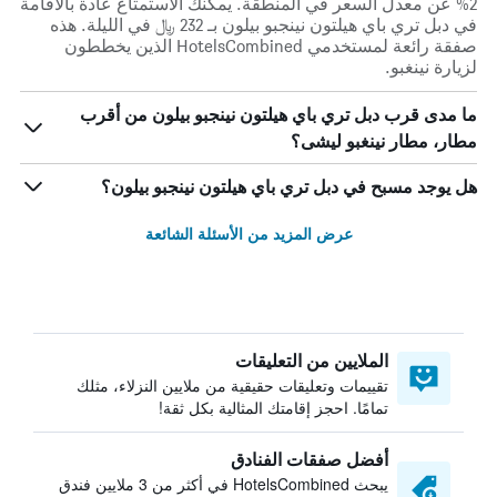
2% عن معدل السعر في المنطقة. يمكنك الاستمتاع عادة بالاقامة
في دبل تري باي هيلتون نينجبو بيلون بـ 232 ﷼ في الليلة. هذه
صفقة رائعة لمستخدمي HotelsCombined الذين يخططون
لزيارة نينغبو.
ما مدى قرب دبل تري باي هيلتون نينجبو بيلون من أقرب
مطار، مطار نينغبو ليشى؟
هل يوجد مسبح في دبل تري باي هيلتون نينجبو بيلون؟
عرض المزيد من الأسئلة الشائعة
الملايين من التعليقات
تقييمات وتعليقات حقيقية من ملايين النزلاء، مثلك
تمامًا. احجز إقامتك المثالية بكل ثقة!
أفضل صفقات الفنادق
يبحث HotelsCombined في أكثر من 3 ملايين فندق