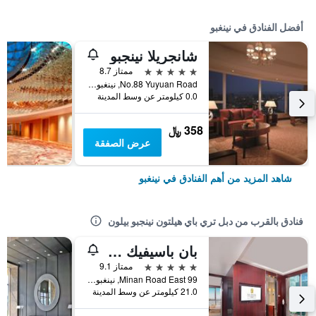
أفضل الفنادق في نينغبو
شانجريلا نينجبو
5 نجوم
ممتاز 8.7
No.88 Yuyuan Road, نينغبو, الصين
0.0 كيلومتر عن وسط المدينة
358 ﷼
عرض الصفقة
شاهد المزيد من أهم الفنادق في نينغبو
فنادق بالقرب من دبل تري باي هيلتون نينجبو بيلون
بان باسيفيك نينجبو
5 نجوم
ممتاز 9.1
Minan Road East 99, نينغبو, الصين
21.0 كيلومتر عن وسط المدينة