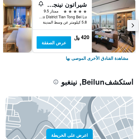
شيراتون نينجبو يينتشو
5 نجوم
ممتاز 9.5
No.899, Siming Middle Road, Yinzhou District Tian Tong Bei Lu, نينغبو, الصين
5.8 كيلومتر عن وسط المدينة
420 ﷼
عرض الصفقة
مشاهدة الفنادق الأخرى الموصى بها
استكشفBeilun, نينغبو
اعرض على الخريطة