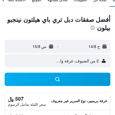
أفضل صفقات دبل تري باي هيلتون نينجبو
بيلون
ج 14/8
-
س 15/8
2 من الضيوف، غرفة واحدة
507 ﷼
غرفة بريميير، نوع السرير غير معروف
سعر الليلة شامل الرسوم