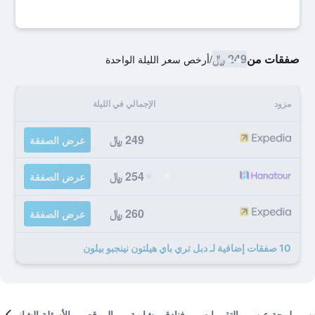
صفقات من
249 ﷼
/
أرخص سعر الليلة الواحدة
مزود
الإجمالي في الليلة
249 ﷼
عرض الصفقة
254 ﷼
عرض الصفقة
260 ﷼
عرض الصفقة
10 صفقات إضافية لـ دبل تري باي هيلتون نينجبو بيلون
لمحة عن
التقييمات
فنادق مشابهة
الموقع
الأسئلة الشائعة