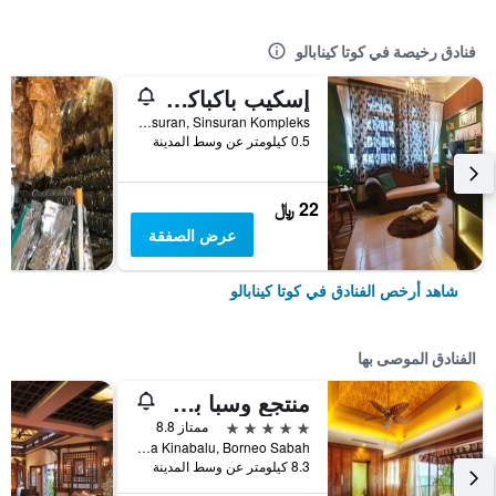
فنادق رخيصة في كوتا كينابالو
إسكيب باكباكرز كاي كي
Unit Lot 8 Block J, 3rd Floor, Jalan Sinsuran, Sinsuran Kompleks, كوتا كينابالو, ماليزيا
0.5 كيلومتر عن وسط المدينة
22 ﷼
عرض الصفقة
شاهد أرخص الفنادق في كوتا كينابالو
الفنادق الموصى بها
منتجع وسبا بونغا رايا آيلاند
5 نجوم
ممتاز 8.8
Polish Bay Gaya Island Po Box 22036, 88778 Luyang Kota Kinabalu, Borneo Sabah, كوتا كينابالو, ماليزيا
8.3 كيلومتر عن وسط المدينة