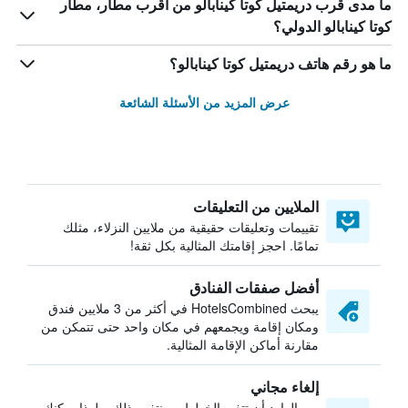
ما مدى قرب دريمتيل كوتا كينابالو من أقرب مطار، مطار
كوتا كينابالو الدولي؟
ما هو رقم هاتف دريمتيل كوتا كينابالو؟
عرض المزيد من الأسئلة الشائعة
الملايين من التعليقات
تقييمات وتعليقات حقيقية من ملايين النزلاء، مثلك
تمامًا. احجز إقامتك المثالية بكل ثقة!
أفضل صفقات الفنادق
يبحث HotelsCombined في أكثر من 3 ملايين فندق
ومكان إقامة ويجمعهم في مكان واحد حتى تتمكن من
مقارنة أماكن الإقامة المثالية.
إلغاء مجاني
من الوارد أن تتغير الخطط — نتفهم ذلك. ولهذا يمكنك