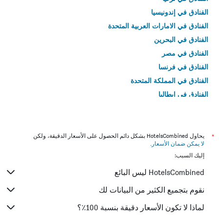
الفنادق في إندونيسيا
الفنادق في الامارات العربية المتحدة
الفنادق في البحرين
الفنادق في مصر
الفنادق في فرنسا
الفنادق في المملكة المتحدة
الفنادق في إيطاليا
الفنادق في تايلاند
*
يحاول HotelsCombined بشكل دائم الحصول على الأسعار الدقيقة، ولكن
لا يمكن ضمان الأسعار
.
إليك السبب:
HotelsCombined ليس البائع
نقوم بتجميع الكثير من البيانات لك
لماذا لا تكون الأسعار دقيقة بنسبة 100٪؟