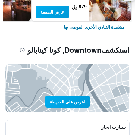
879 ﷼
عرض الصفقة
مشاهدة الفنادق الأخرى الموصى بها
استكشفDowntown, كوتا كينابالو
اعرض على الخريطة
سيارت ايجار